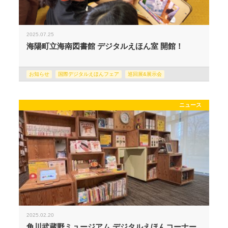
2025.07.25
海陽町立海南図書館 デジタルえほん室 開館！
お知らせ
国際デジタルえほんフェア
巡回展&展示会
ニュース
2025.02.20
角川武蔵野ミュージアム デジタルえほんコーナー