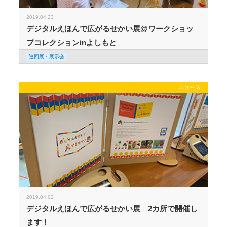
2019.04.23
デジタルえほんで広がるせかい展@ワークショッ
プコレクションinよしもと
巡回展・展示会
ニュース
2019.04.02
デジタルえほんで広がるせかい展 2カ所で開催し
ます！