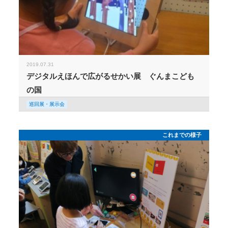
2019.07.31
デジタルえほんで広がるせかい展 ぐんまこども
の国
巡回展・展示会
これまでの様子