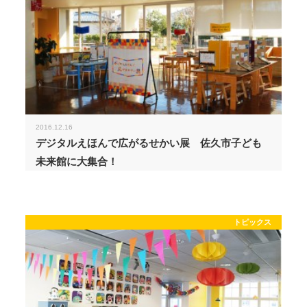
2016.12.16
デジタルえほんで広がるせかい展 佐久市子ども
未来館に大集合！
トピックス