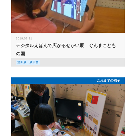
2019.07.31
デジタルえほんで広がるせかい展 ぐんまこども
の国
巡回展・展示会
これまでの様子