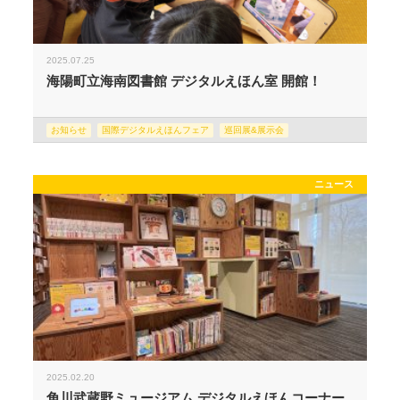
2025.07.25
海陽町立海南図書館 デジタルえほん室 開館！
お知らせ
国際デジタルえほんフェア
巡回展&展示会
ニュース
2025.02.20
角川武蔵野ミュージアム デジタルえほんコーナー