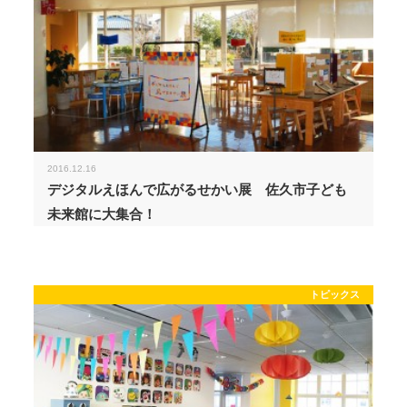
2016.12.16
デジタルえほんで広がるせかい展 佐久市子ども
未来館に大集合！
トピックス