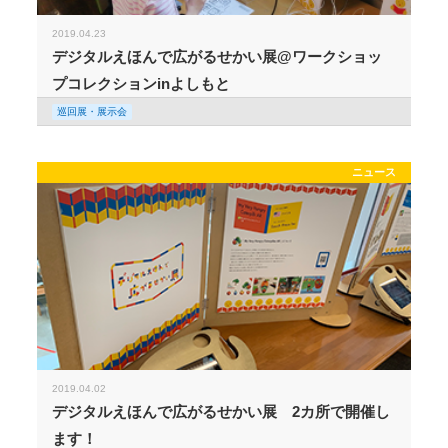
2019.04.23
デジタルえほんで広がるせかい展@ワークショッ
プコレクションinよしもと
巡回展・展示会
ニュース
2019.04.02
デジタルえほんで広がるせかい展 2カ所で開催し
ます！