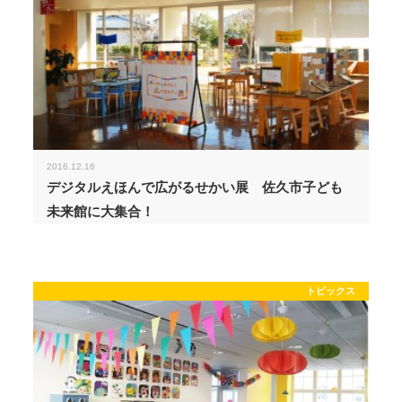
2016.12.16
デジタルえほんで広がるせかい展 佐久市子ども
未来館に大集合！
トピックス