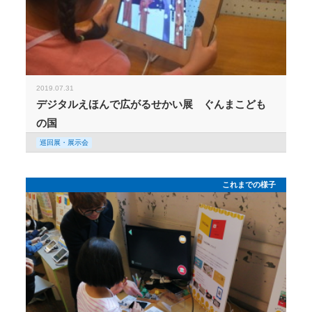
2019.07.31
デジタルえほんで広がるせかい展 ぐんまこども
の国
巡回展・展示会
これまでの様子