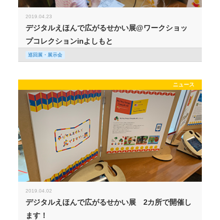
2019.04.23
デジタルえほんで広がるせかい展@ワークショッ
プコレクションinよしもと
巡回展・展示会
ニュース
2019.04.02
デジタルえほんで広がるせかい展 2カ所で開催し
ます！