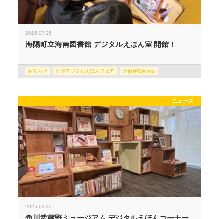
2025.07.25
海陽町立海南図書館 デジタルえほん室 開館！
お知らせ
国際デジタルえほんフェア
巡回展&展示会
ニュース
2025.02.20
角川武蔵野ミュージアム デジタルえほんコーナー