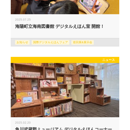
2025.07.25
海陽町立海南図書館 デジタルえほん室 開館！
お知らせ
国際デジタルえほんフェア
巡回展&展示会
ニュース
2025.02.20
角川武蔵野ミュージアム デジタルえほんコーナー