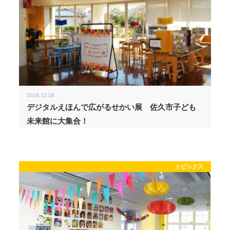
2016.12.16
デジタルえほんで広がるせかい展 佐久市子ども
未来館に大集合！
トピックス