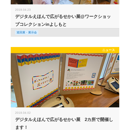
2019.04.23
デジタルえほんで広がるせかい展@ワークショッ
プコレクションinよしもと
巡回展・展示会
ニュース
2019.04.02
デジタルえほんで広がるせかい展 2カ所で開催し
ます！