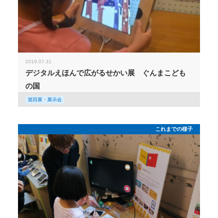
2019.07.31
デジタルえほんで広がるせかい展 ぐんまこども
の国
巡回展・展示会
これまでの様子