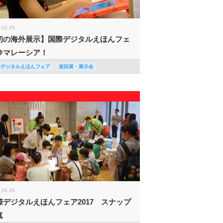
.02.25
初の海外展示】国際デジタルえほんフェ
＠マレーシア！
際デジタルえほんフェア
巡回展・展示会
.05.28
際デジタルえほんフェア2017 スナップ
真