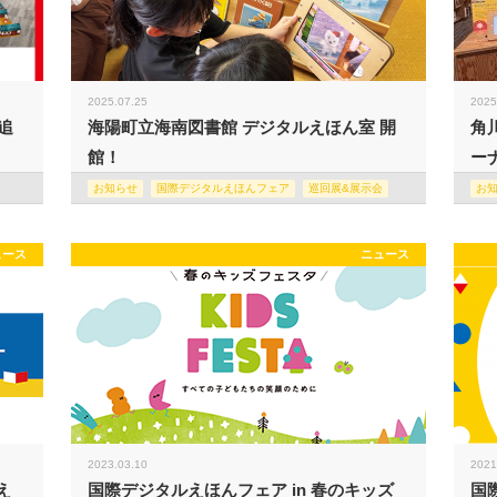
2025.07.25
2025
追
海陽町立海南図書館 デジタルえほん室 開
角
館！
ー
お知らせ
国際デジタルえほんフェア
巡回展&展示会
お
ュース
ニュース
2023.03.10
2021
え
国際デジタルえほんフェア in 春のキッズ
国