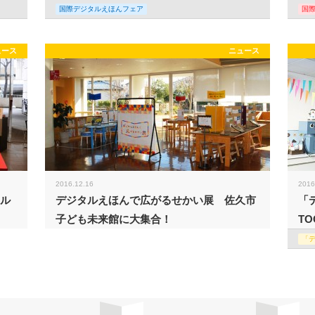
国際デジタルえほんフェア
国
ュース
ニュース
2016.12.16
2016
タル
デジタルえほんで広がるせかい展 佐久市
「
子ども未来館に大集合！
TO
「