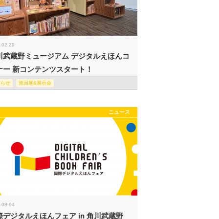
.02.20
川武蔵野ミュージアム デジタルえほんコ
ナー 新コンテンツスタート！
知らせ
巡回展&展示会
ニュース
.08.04
際デジタルえほんフェア in 角川武蔵野