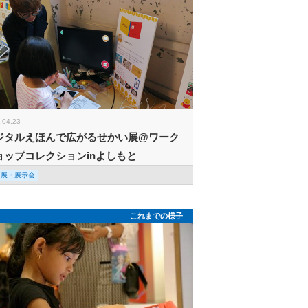
.04.23
ジタルえほんで広がるせかい展@ワーク
ョップコレクションinよしもと
回展・展示会
これまでの様子