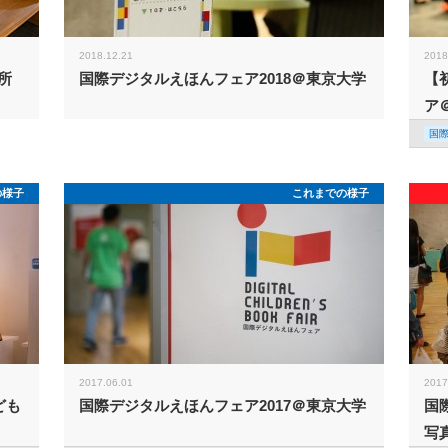
2018.12.21
2018
所
国際デジタルえほんフェア2018＠東京大学
【
ア
国
の様子
これまでの様子
2017.06.01
2017
ども
国際デジタルえほんフェア2017＠東京大学
国
写