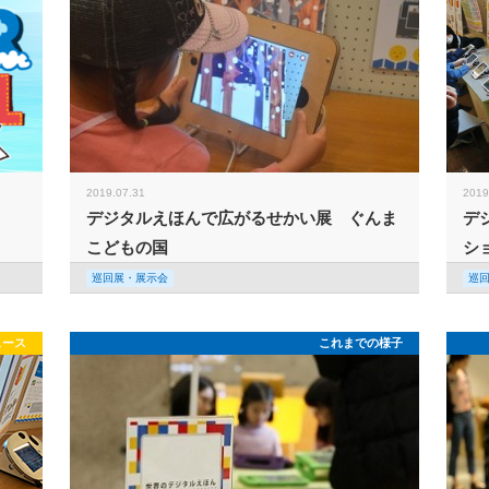
2019.07.31
2019
デジタルえほんで広がるせかい展 ぐんま
デ
こどもの国
シ
巡回展・展示会
巡
ュース
これまでの様子