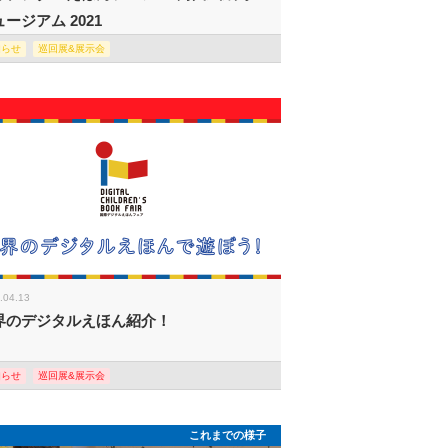
ージアム 2021
知らせ
巡回展&展示会
.04.13
界のデジタルえほん紹介！
知らせ
巡回展&展示会
これまでの様子