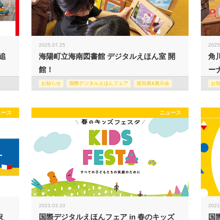
2025.07.25
2025
追
海陽町立海南図書館 デジタルえほん室 開
角
館！
ー
お知らせ
国際デジタルえほんフェア
巡回展&展示会
お
ュース
ニュース
2023.03.10
2021
え
国際デジタルえほんフェア in 春のキッズ
国