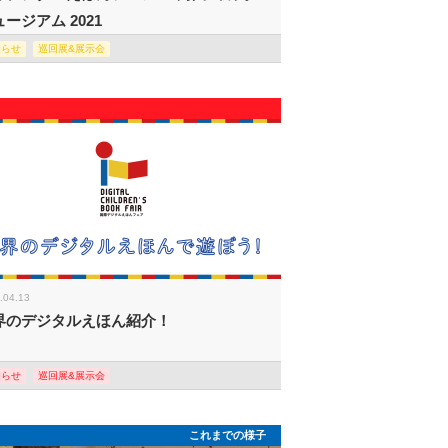
ージアム 2021
知らせ
巡回展&展示会
.04.13
界のデジタルえほん紹介！
知らせ
巡回展&展示会
これまでの様子