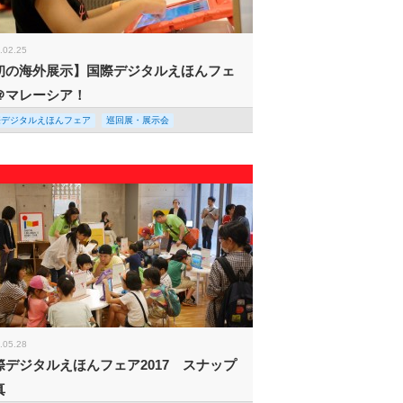
.02.25
初の海外展示】国際デジタルえほんフェ
＠マレーシア！
際デジタルえほんフェア
巡回展・展示会
.05.28
際デジタルえほんフェア2017 スナップ
真