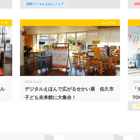
国際デジタルえほんフェア
国
ュース
ニュース
2016.12.16
2016
タル
デジタルえほんで広がるせかい展 佐久市
「
子ども未来館に大集合！
TO
「