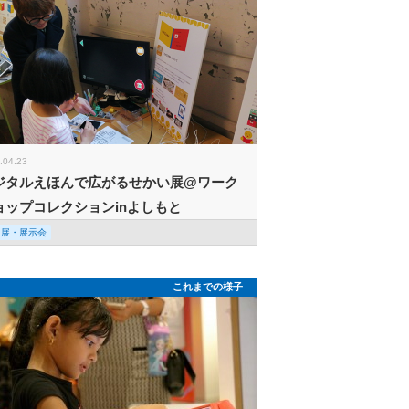
.04.23
ジタルえほんで広がるせかい展@ワーク
ョップコレクションinよしもと
回展・展示会
これまでの様子