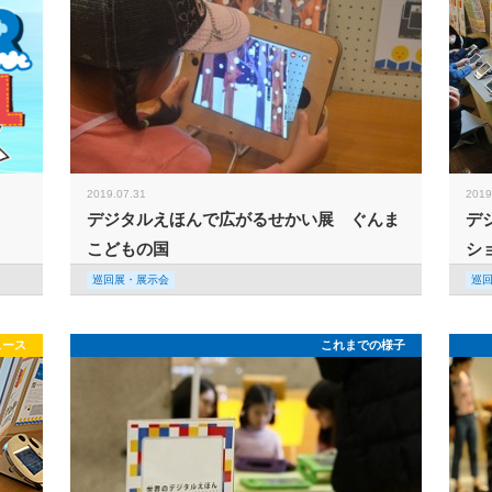
2019.07.31
2019
デジタルえほんで広がるせかい展 ぐんま
デ
こどもの国
シ
巡回展・展示会
巡
ュース
これまでの様子