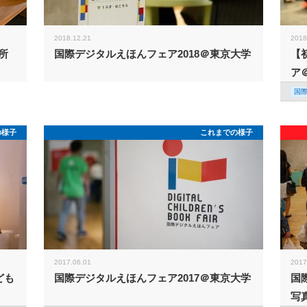
2018.12.21
2018
所
国際デジタルえほんフェア2018＠東京大学
【
ア
国
の様子
これまでの様子
2017.06.01
2017
ども
国際デジタルえほんフェア2017＠東京大学
国
写