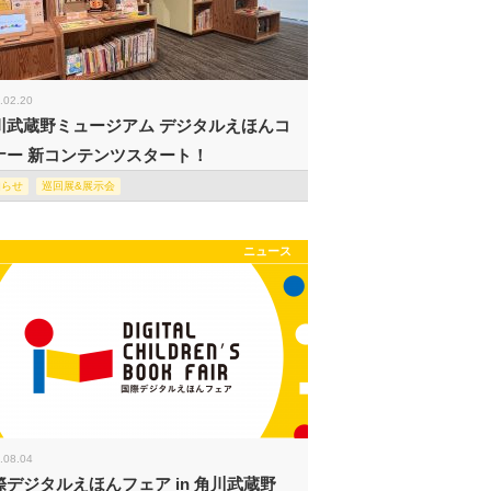
.02.20
川武蔵野ミュージアム デジタルえほんコ
ナー 新コンテンツスタート！
知らせ
巡回展&展示会
ニュース
.08.04
際デジタルえほんフェア in 角川武蔵野