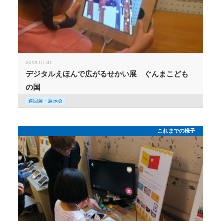
2019.07.31
デジタルえほんで広がるせかい展 ぐんまこども
の国
巡回展・展示会
これまでの様子