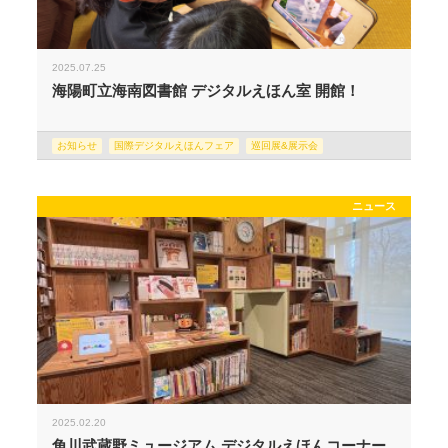
2025.07.25
海陽町立海南図書館 デジタルえほん室 開館！
お知らせ
国際デジタルえほんフェア
巡回展&展示会
ニュース
2025.02.20
角川武蔵野ミュージアム デジタルえほんコーナー