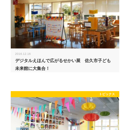
2016.12.16
デジタルえほんで広がるせかい展 佐久市子ども
未来館に大集合！
トピックス