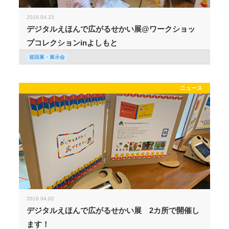
2019.04.23
デジタルえほんで広がるせかい展@ワークショッ
プコレクションinよしもと
巡回展・展示会
ニュース
2019.04.02
デジタルえほんで広がるせかい展 2カ所で開催し
ます！