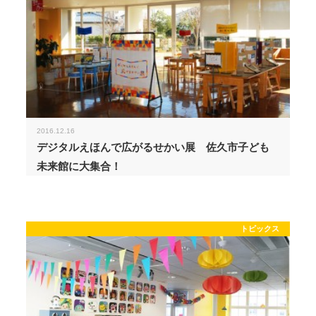
2016.12.16
デジタルえほんで広がるせかい展 佐久市子ども
未来館に大集合！
トピックス