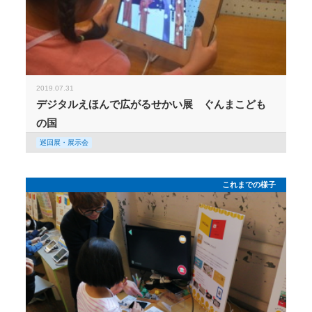
2019.07.31
デジタルえほんで広がるせかい展 ぐんまこども
の国
巡回展・展示会
これまでの様子