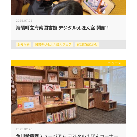
2025.07.25
海陽町立海南図書館 デジタルえほん室 開館！
お知らせ
国際デジタルえほんフェア
巡回展&展示会
ニュース
2025.02.20
角川武蔵野ミュージアム デジタルえほんコーナー