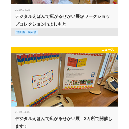
2019.04.23
デジタルえほんで広がるせかい展@ワークショッ
プコレクションinよしもと
巡回展・展示会
ニュース
2019.04.02
デジタルえほんで広がるせかい展 2カ所で開催し
ます！