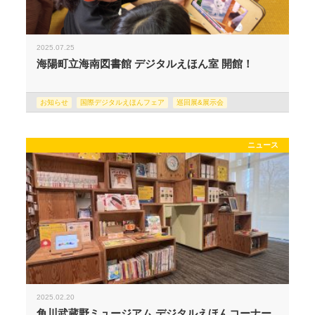
2025.07.25
海陽町立海南図書館 デジタルえほん室 開館！
お知らせ
国際デジタルえほんフェア
巡回展&展示会
ニュース
2025.02.20
角川武蔵野ミュージアム デジタルえほんコーナー