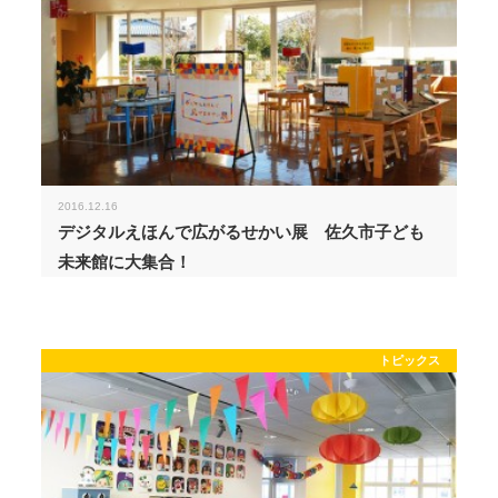
2016.12.16
デジタルえほんで広がるせかい展 佐久市子ども
未来館に大集合！
トピックス