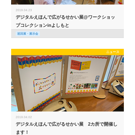
2019.04.23
デジタルえほんで広がるせかい展@ワークショッ
プコレクションinよしもと
巡回展・展示会
ニュース
2019.04.02
デジタルえほんで広がるせかい展 2カ所で開催し
ます！