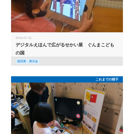
2019.07.31
デジタルえほんで広がるせかい展 ぐんまこども
の国
巡回展・展示会
これまでの様子