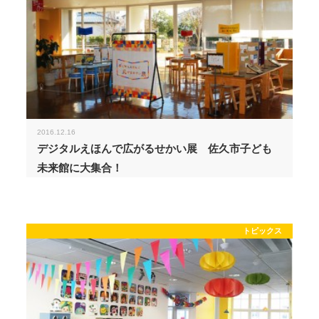
2016.12.16
デジタルえほんで広がるせかい展 佐久市子ども
未来館に大集合！
トピックス