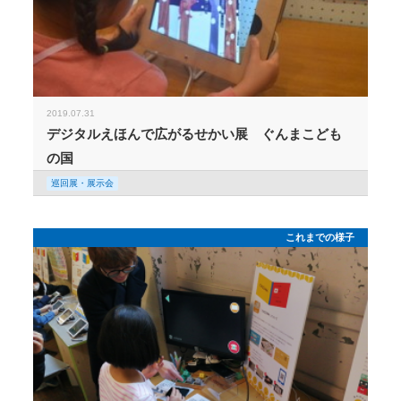
2019.07.31
デジタルえほんで広がるせかい展 ぐんまこども
の国
巡回展・展示会
これまでの様子