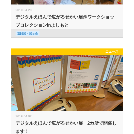
2019.04.23
デジタルえほんで広がるせかい展@ワークショッ
プコレクションinよしもと
巡回展・展示会
ニュース
2019.04.02
デジタルえほんで広がるせかい展 2カ所で開催し
ます！