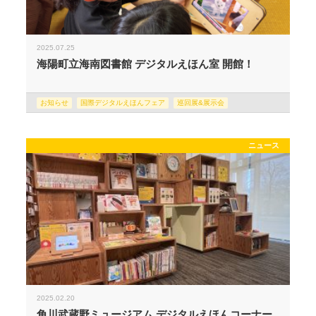
2025.07.25
海陽町立海南図書館 デジタルえほん室 開館！
お知らせ
国際デジタルえほんフェア
巡回展&展示会
ニュース
2025.02.20
角川武蔵野ミュージアム デジタルえほんコーナー