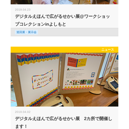
2019.04.23
デジタルえほんで広がるせかい展@ワークショッ
プコレクションinよしもと
巡回展・展示会
ニュース
2019.04.02
デジタルえほんで広がるせかい展 2カ所で開催し
ます！