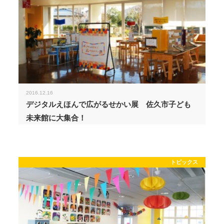
2016.12.16
デジタルえほんで広がるせかい展 佐久市子ども
未来館に大集合！
トピックス