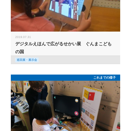
2019.07.31
デジタルえほんで広がるせかい展 ぐんまこども
の国
巡回展・展示会
これまでの様子