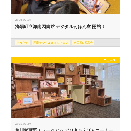
2025.07.25
海陽町立海南図書館 デジタルえほん室 開館！
お知らせ
国際デジタルえほんフェア
巡回展&展示会
ニュース
2025.02.20
角川武蔵野ミュージアム デジタルえほんコーナー