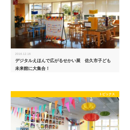
2016.12.16
デジタルえほんで広がるせかい展 佐久市子ども
未来館に大集合！
トピックス