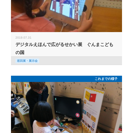
2019.07.31
デジタルえほんで広がるせかい展 ぐんまこども
の国
巡回展・展示会
これまでの様子