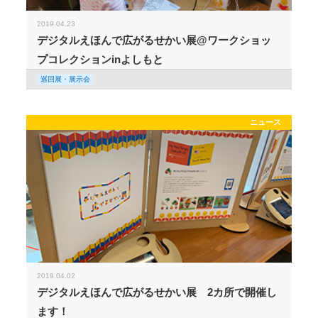
2019.04.23
デジタルえほんで広がるせかい展@ワークショッ
プコレクションinよしもと
巡回展・展示会
ニュース
2019.04.02
デジタルえほんで広がるせかい展 2カ所で開催し
ます！