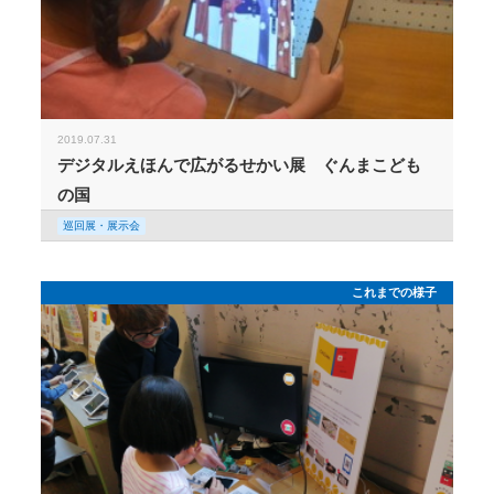
2019.07.31
デジタルえほんで広がるせかい展 ぐんまこども
の国
巡回展・展示会
これまでの様子