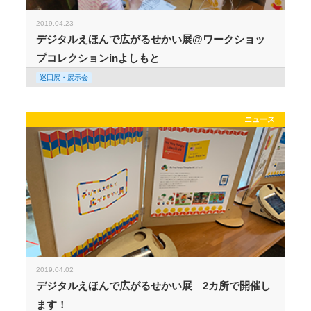
2019.04.23
デジタルえほんで広がるせかい展@ワークショッ
プコレクションinよしもと
巡回展・展示会
ニュース
2019.04.02
デジタルえほんで広がるせかい展 2カ所で開催し
ます！