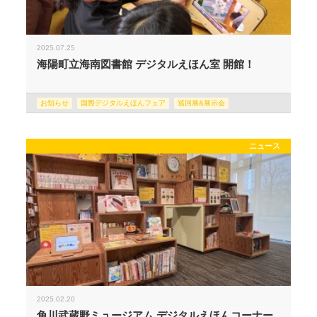
2025.07.25
海陽町立海南図書館 デジタルえほん室 開館！
お知らせ
国際デジタルえほんフェア
巡回展&展示会
ニュース
2025.02.20
角川武蔵野ミュージアム デジタルえほんコーナー