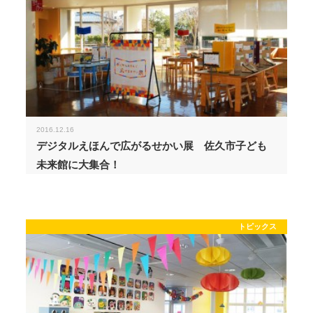
2016.12.16
デジタルえほんで広がるせかい展 佐久市子ども
未来館に大集合！
トピックス