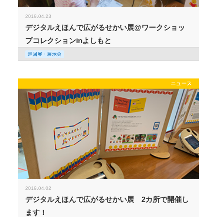
2019.04.23
デジタルえほんで広がるせかい展@ワークショッ
プコレクションinよしもと
巡回展・展示会
ニュース
2019.04.02
デジタルえほんで広がるせかい展 2カ所で開催し
ます！