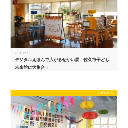
2016.12.16
デジタルえほんで広がるせかい展 佐久市子ども
未来館に大集合！
トピックス