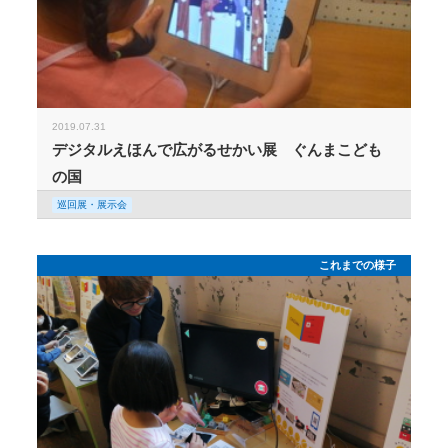
2019.07.31
デジタルえほんで広がるせかい展 ぐんまこども
の国
巡回展・展示会
これまでの様子