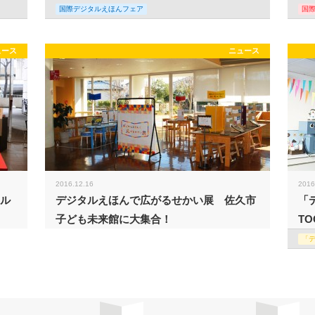
国際デジタルえほんフェア
国
ュース
ニュース
2016.12.16
2016
タル
デジタルえほんで広がるせかい展 佐久市
「
子ども未来館に大集合！
TO
「