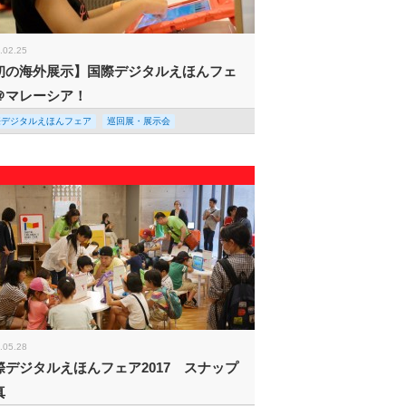
.02.25
初の海外展示】国際デジタルえほんフェ
＠マレーシア！
際デジタルえほんフェア
巡回展・展示会
.05.28
際デジタルえほんフェア2017 スナップ
真