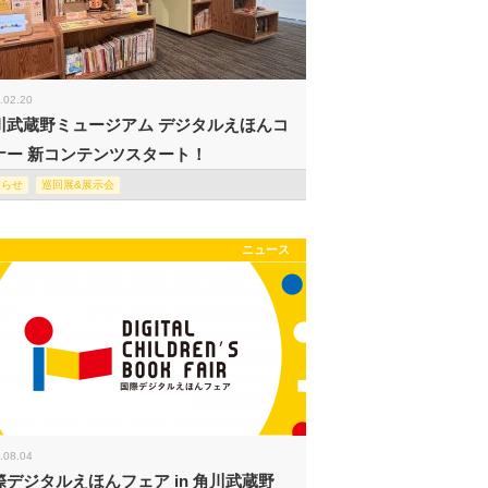
.02.20
川武蔵野ミュージアム デジタルえほんコ
ナー 新コンテンツスタート！
知らせ
巡回展&展示会
ニュース
.08.04
際デジタルえほんフェア in 角川武蔵野