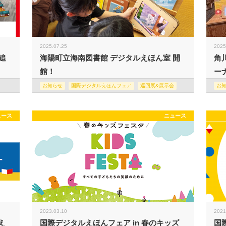
2025.07.25
2025
追
海陽町立海南図書館 デジタルえほん室 開
角
館！
ー
お知らせ
国際デジタルえほんフェア
巡回展&展示会
お
ュース
ニュース
2023.03.10
2021
え
国際デジタルえほんフェア in 春のキッズ
国