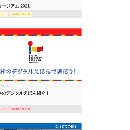
ージアム 2021
知らせ
巡回展&展示会
.04.13
界のデジタルえほん紹介！
知らせ
巡回展&展示会
これまでの様子