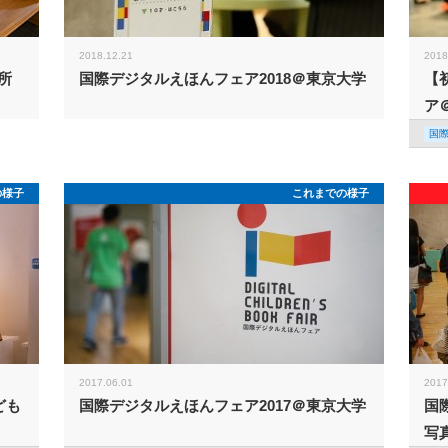
2018.12.21
2018
所
国際デジタルえほんフェア2018＠東京大学
【
ア
国
の様子
これまでの様子
2017.06.01
2017
ども
国際デジタルえほんフェア2017＠東京大学
国
写