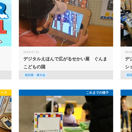
2019.07.31
2019
デジタルえほんで広がるせかい展 ぐんま
デ
こどもの国
シ
巡回展・展示会
巡
ュース
これまでの様子