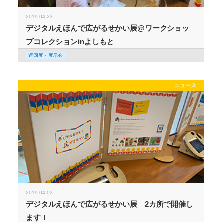
2019.04.23
デジタルえほんで広がるせかい展@ワークショッ
プコレクションinよしもと
巡回展・展示会
ニュース
2019.04.02
デジタルえほんで広がるせかい展 2カ所で開催し
ます！