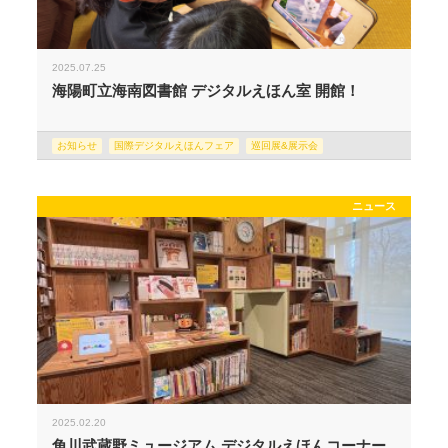
2025.07.25
海陽町立海南図書館 デジタルえほん室 開館！
お知らせ
国際デジタルえほんフェア
巡回展&展示会
ニュース
2025.02.20
角川武蔵野ミュージアム デジタルえほんコーナー