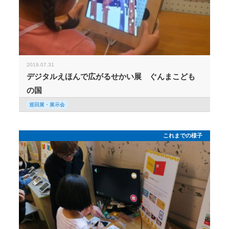
2019.07.31
デジタルえほんで広がるせかい展 ぐんまこども
の国
巡回展・展示会
これまでの様子