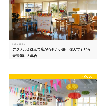
2016.12.16
デジタルえほんで広がるせかい展 佐久市子ども
未来館に大集合！
トピックス