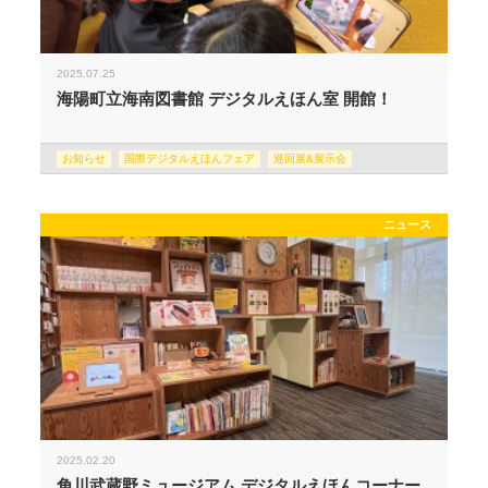
2025.07.25
海陽町立海南図書館 デジタルえほん室 開館！
お知らせ
国際デジタルえほんフェア
巡回展&展示会
ニュース
2025.02.20
角川武蔵野ミュージアム デジタルえほんコーナー