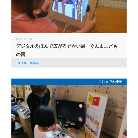
2019.07.31
デジタルえほんで広がるせかい展 ぐんまこども
の国
巡回展・展示会
これまでの様子