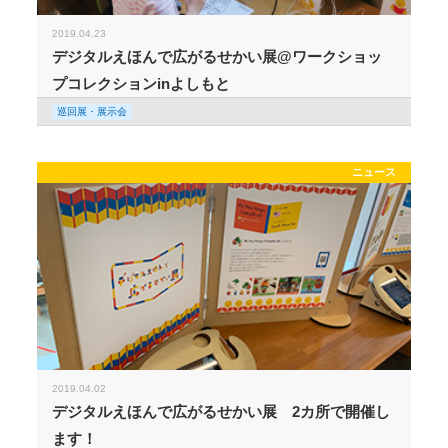
2019.04.23
デジタルえほんで広がるせかい展@ワークショッ
プコレクションinよしもと
巡回展・展示会
ニュース
2019.04.02
デジタルえほんで広がるせかい展 2カ所で開催し
ます！