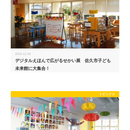
2016.12.16
デジタルえほんで広がるせかい展 佐久市子ども
未来館に大集合！
トピックス