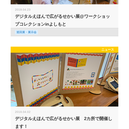
2019.04.23
デジタルえほんで広がるせかい展@ワークショッ
プコレクションinよしもと
巡回展・展示会
ニュース
2019.04.02
デジタルえほんで広がるせかい展 2カ所で開催し
ます！