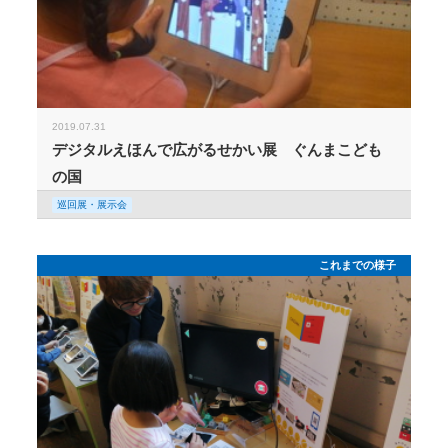
2019.07.31
デジタルえほんで広がるせかい展 ぐんまこども
の国
巡回展・展示会
これまでの様子