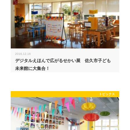
2016.12.16
デジタルえほんで広がるせかい展 佐久市子ども
未来館に大集合！
トピックス