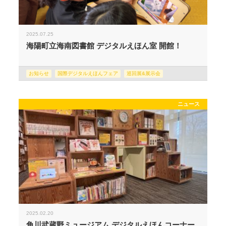
2025.07.25
海陽町立海南図書館 デジタルえほん室 開館！
お知らせ
国際デジタルえほんフェア
巡回展&展示会
ニュース
2025.02.20
角川武蔵野ミュージアム デジタルえほんコーナー