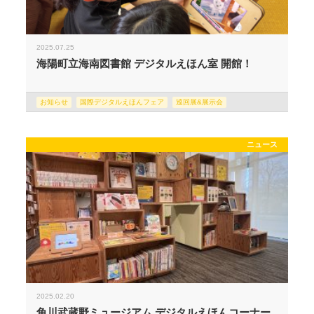
2025.07.25
海陽町立海南図書館 デジタルえほん室 開館！
お知らせ
国際デジタルえほんフェア
巡回展&展示会
ニュース
2025.02.20
角川武蔵野ミュージアム デジタルえほんコーナー