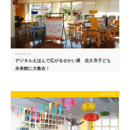
2016.12.16
デジタルえほんで広がるせかい展 佐久市子ども
未来館に大集合！
トピックス