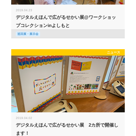
2019.04.23
デジタルえほんで広がるせかい展@ワークショッ
プコレクションinよしもと
巡回展・展示会
ニュース
2019.04.02
デジタルえほんで広がるせかい展 2カ所で開催し
ます！