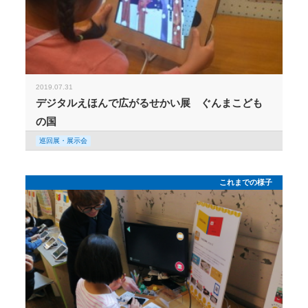
2019.07.31
デジタルえほんで広がるせかい展 ぐんまこども
の国
巡回展・展示会
これまでの様子