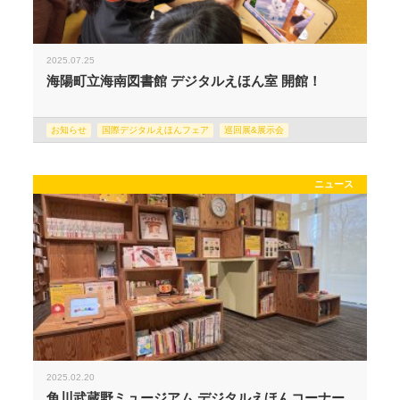
2025.07.25
海陽町立海南図書館 デジタルえほん室 開館！
お知らせ
国際デジタルえほんフェア
巡回展&展示会
ニュース
2025.02.20
角川武蔵野ミュージアム デジタルえほんコーナー