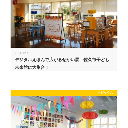
2016.12.16
デジタルえほんで広がるせかい展 佐久市子ども
未来館に大集合！
トピックス