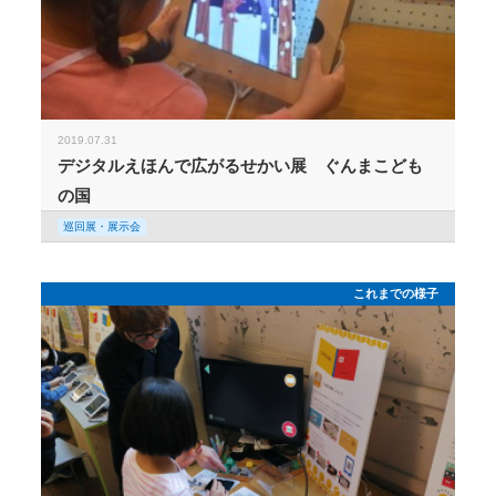
2019.07.31
デジタルえほんで広がるせかい展 ぐんまこども
の国
巡回展・展示会
これまでの様子