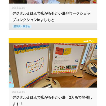
2019.04.23
デジタルえほんで広がるせかい展@ワークショッ
プコレクションinよしもと
巡回展・展示会
ニュース
2019.04.02
デジタルえほんで広がるせかい展 2カ所で開催し
ます！