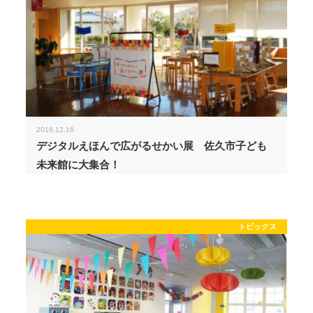
2016.12.16
デジタルえほんで広がるせかい展 佐久市子ども
未来館に大集合！
トピックス