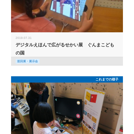
2019.07.31
デジタルえほんで広がるせかい展 ぐんまこども
の国
巡回展・展示会
これまでの様子