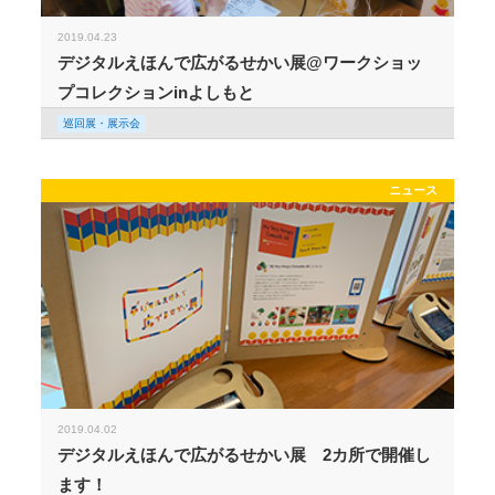
2019.04.23
デジタルえほんで広がるせかい展@ワークショッ
プコレクションinよしもと
巡回展・展示会
ニュース
2019.04.02
デジタルえほんで広がるせかい展 2カ所で開催し
ます！