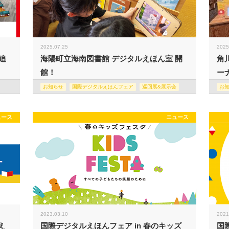
2025.07.25
2025
追
海陽町立海南図書館 デジタルえほん室 開
角
館！
ー
お知らせ
国際デジタルえほんフェア
巡回展&展示会
お
ュース
ニュース
2023.03.10
2021
え
国際デジタルえほんフェア in 春のキッズ
国