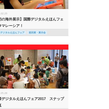
.02.25
初の海外展示】国際デジタルえほんフェ
＠マレーシア！
際デジタルえほんフェア
巡回展・展示会
.05.28
際デジタルえほんフェア2017 スナップ
真