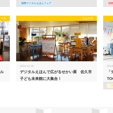
国際デジタルえほんフェア
国
ュース
ニュース
2016.12.16
2016
タル
デジタルえほんで広がるせかい展 佐久市
「
子ども未来館に大集合！
TO
「