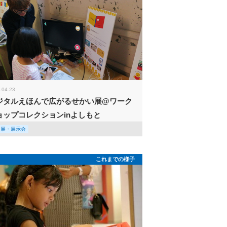
.04.23
ジタルえほんで広がるせかい展@ワーク
ョップコレクションinよしもと
回展・展示会
これまでの様子