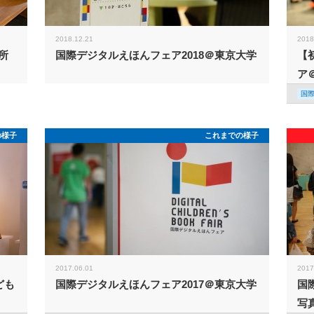
2018.12.21
2018
所
国際デジタルえほんフェア2018＠東京大学
【
ア
国
の様子
これまでの様子
2017.06.01
2017
ども
国際デジタルえほんフェア2017＠東京大学
国
写