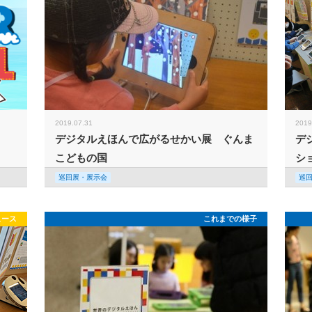
2019.07.31
2019
デジタルえほんで広がるせかい展 ぐんま
デ
こどもの国
シ
巡回展・展示会
巡
ュース
これまでの様子