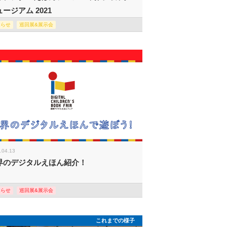
ージアム 2021
知らせ
巡回展&展示会
.04.13
界のデジタルえほん紹介！
知らせ
巡回展&展示会
これまでの様子