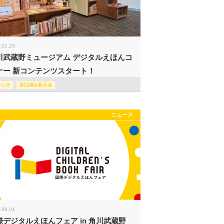
.02.20
川武蔵野ミュージアム デジタルえほんコ
ナー 新コンテンツスタート！
知らせ
巡回展&展示会
ニュース
.08.04
際デジタルえほんフェア in 角川武蔵野