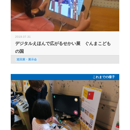
2019.07.31
デジタルえほんで広がるせかい展 ぐんまこども
の国
巡回展・展示会
これまでの様子