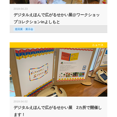
2019.04.23
デジタルえほんで広がるせかい展@ワークショッ
プコレクションinよしもと
巡回展・展示会
ニュース
2019.04.02
デジタルえほんで広がるせかい展 2カ所で開催し
ます！