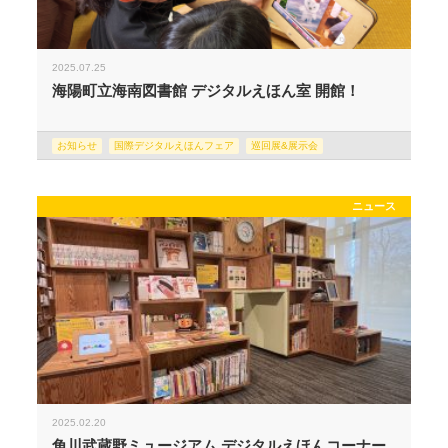
2025.07.25
海陽町立海南図書館 デジタルえほん室 開館！
お知らせ
国際デジタルえほんフェア
巡回展&展示会
ニュース
2025.02.20
角川武蔵野ミュージアム デジタルえほんコーナー