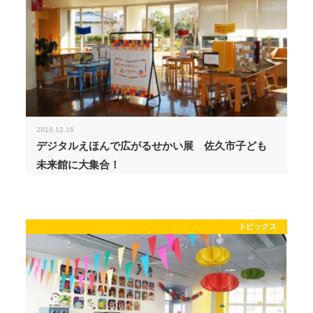
2016.12.16
デジタルえほんで広がるせかい展 佐久市子ども
未来館に大集合！
トピックス