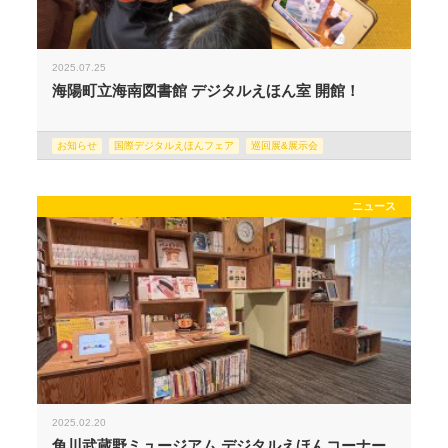
2025.07.25
海陽町立海南図書館 デジタルえほん室 開館！
お知らせ
国際デジタルえほんフェア
巡回展&展示会
ニュース
2025.02.20
角川武蔵野ミュージアム デジタルえほんコーナー