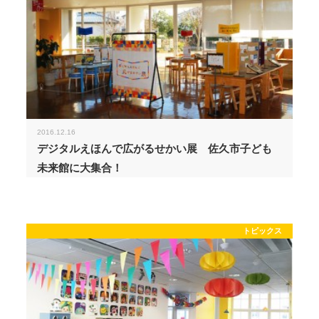
2016.12.16
デジタルえほんで広がるせかい展 佐久市子ども
未来館に大集合！
トピックス