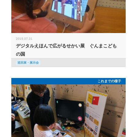
2019.07.31
デジタルえほんで広がるせかい展 ぐんまこども
の国
巡回展・展示会
これまでの様子