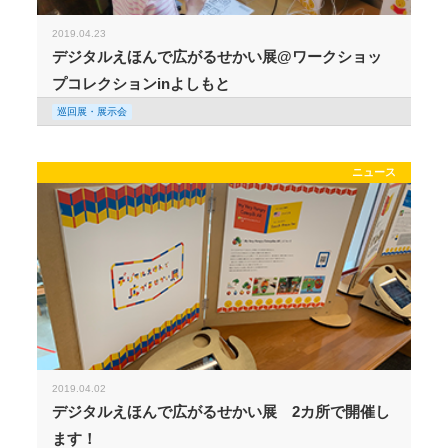
2019.04.23
デジタルえほんで広がるせかい展@ワークショッ
プコレクションinよしもと
巡回展・展示会
ニュース
2019.04.02
デジタルえほんで広がるせかい展 2カ所で開催し
ます！