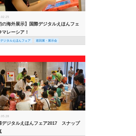
.02.25
初の海外展示】国際デジタルえほんフェ
＠マレーシア！
際デジタルえほんフェア
巡回展・展示会
.05.28
際デジタルえほんフェア2017 スナップ
真