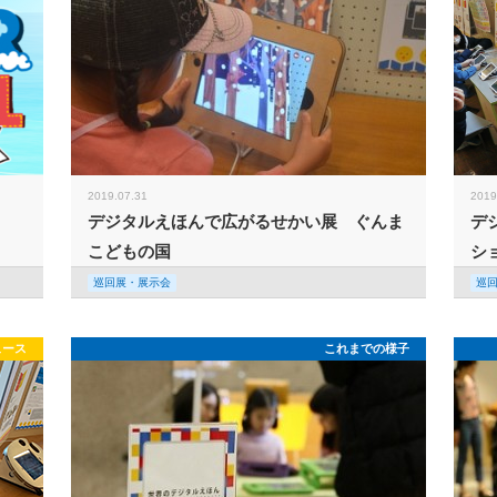
2019.07.31
2019
デジタルえほんで広がるせかい展 ぐんま
デ
こどもの国
シ
巡回展・展示会
巡
ュース
これまでの様子