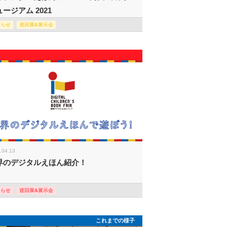
ージアム 2021
知らせ
巡回展&展示会
.04.13
界のデジタルえほん紹介！
知らせ
巡回展&展示会
これまでの様子