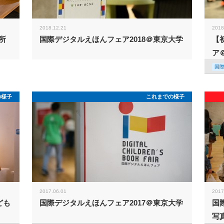
2018.12.21
2018
所
国際デジタルえほんフェア2018＠東京大学
【
ア
国
の様子
これまでの様子
2017.06.01
2017
ども
国際デジタルえほんフェア2017＠東京大学
国
写