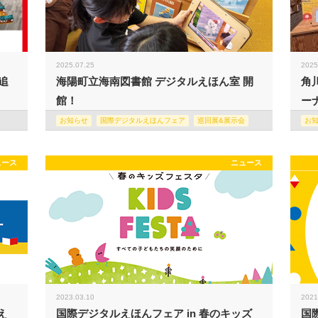
2025.07.25
2025
追
海陽町立海南図書館 デジタルえほん室 開
角
館！
ー
お知らせ
国際デジタルえほんフェア
巡回展&展示会
お
ュース
ニュース
2023.03.10
2021
え
国際デジタルえほんフェア in 春のキッズ
国