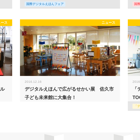
国際デジタルえほんフェア
国
ュース
ニュース
2016.12.16
2016
タル
デジタルえほんで広がるせかい展 佐久市
「
子ども未来館に大集合！
TO
「