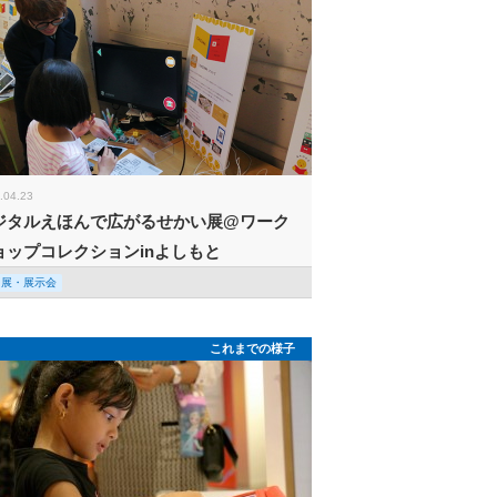
.04.23
ジタルえほんで広がるせかい展@ワーク
ョップコレクションinよしもと
回展・展示会
これまでの様子