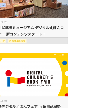
.02.20
川武蔵野ミュージアム デジタルえほんコ
ナー 新コンテンツスタート！
知らせ
巡回展&展示会
ニュース
.08.04
際デジタルえほんフェア in 角川武蔵野