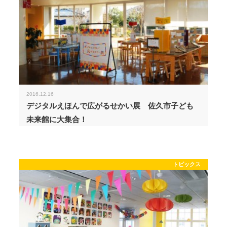
2016.12.16
デジタルえほんで広がるせかい展 佐久市子ども
未来館に大集合！
トピックス