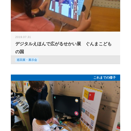
2019.07.31
デジタルえほんで広がるせかい展 ぐんまこども
の国
巡回展・展示会
これまでの様子