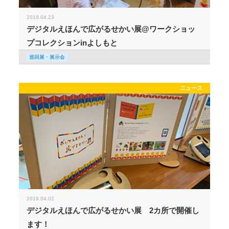
2019.04.23
デジタルえほんで広がるせかい展@ワークショッ
プコレクションinよしもと
巡回展・展示会
ニュース
2019.04.02
デジタルえほんで広がるせかい展 2カ所で開催し
ます！