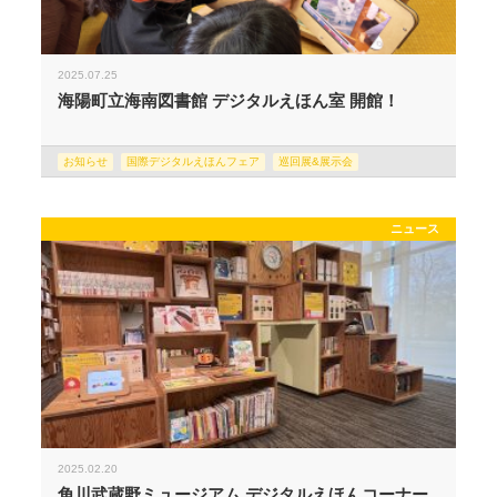
2025.07.25
海陽町立海南図書館 デジタルえほん室 開館！
お知らせ
国際デジタルえほんフェア
巡回展&展示会
ニュース
2025.02.20
角川武蔵野ミュージアム デジタルえほんコーナー