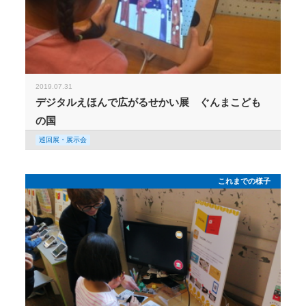
2019.07.31
デジタルえほんで広がるせかい展 ぐんまこども
の国
巡回展・展示会
これまでの様子