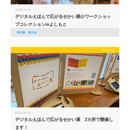
2019.04.23
デジタルえほんで広がるせかい展@ワークショッ
プコレクションinよしもと
巡回展・展示会
ニュース
2019.04.02
デジタルえほんで広がるせかい展 2カ所で開催し
ます！