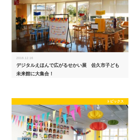
2016.12.16
デジタルえほんで広がるせかい展 佐久市子ども
未来館に大集合！
トピックス