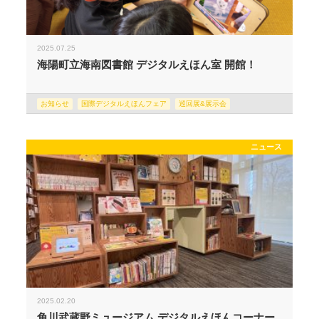
2025.07.25
海陽町立海南図書館 デジタルえほん室 開館！
お知らせ
国際デジタルえほんフェア
巡回展&展示会
ニュース
2025.02.20
角川武蔵野ミュージアム デジタルえほんコーナー