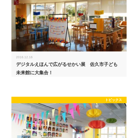
2016.12.16
デジタルえほんで広がるせかい展 佐久市子ども
未来館に大集合！
トピックス