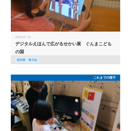
2019.07.31
デジタルえほんで広がるせかい展 ぐんまこども
の国
巡回展・展示会
これまでの様子