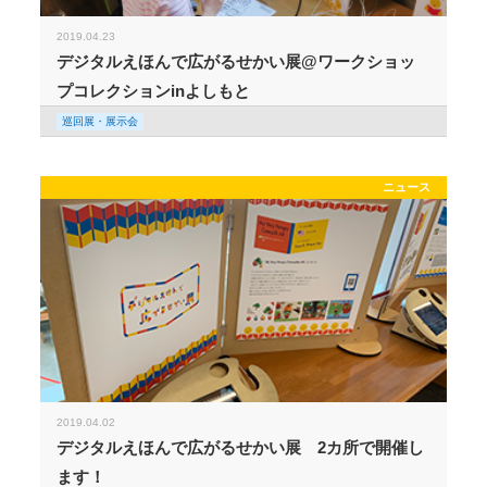
2019.04.23
デジタルえほんで広がるせかい展@ワークショッ
プコレクションinよしもと
巡回展・展示会
ニュース
2019.04.02
デジタルえほんで広がるせかい展 2カ所で開催し
ます！