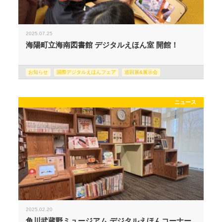
2025.07.25
海陽町立海南図書館 デジタルえほん室 開館！
お知らせ
国際デジタルえほんフェア
巡回展&展示会
ニュース
2025.02.20
角川武蔵野ミュージアム デジタルえほんコーナー