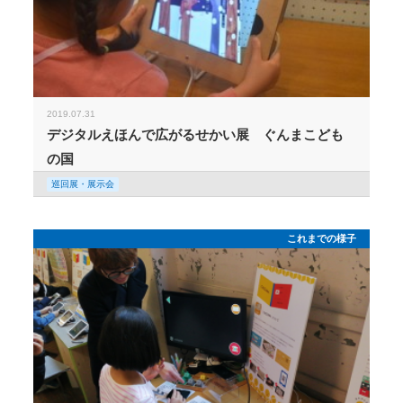
2019.07.31
デジタルえほんで広がるせかい展 ぐんまこども
の国
巡回展・展示会
これまでの様子