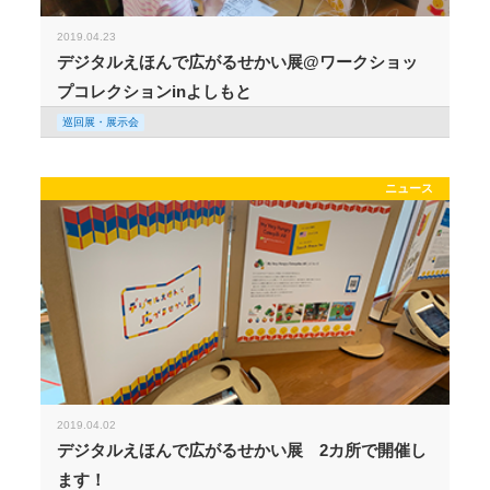
2019.04.23
デジタルえほんで広がるせかい展@ワークショッ
プコレクションinよしもと
巡回展・展示会
ニュース
2019.04.02
デジタルえほんで広がるせかい展 2カ所で開催し
ます！