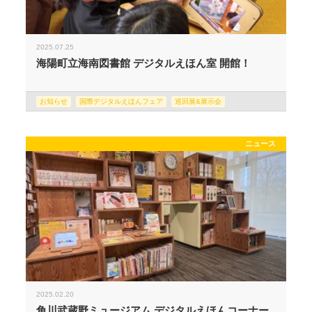
2025.07.25
海陽町立海南図書館 デジタルえほん室 開館！
お知らせ
国際デジタルえほんフェア
巡回展&展示会
ニュース
2025.02.20
角川武蔵野ミュージアム デジタルえほんコーナー