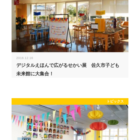
2016.12.16
デジタルえほんで広がるせかい展 佐久市子ども
未来館に大集合！
トピックス