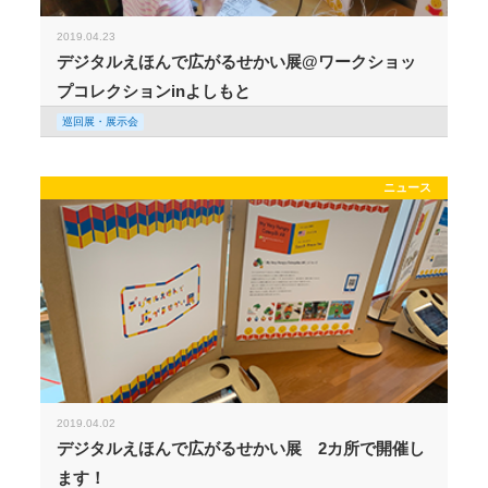
2019.04.23
デジタルえほんで広がるせかい展@ワークショッ
プコレクションinよしもと
巡回展・展示会
ニュース
2019.04.02
デジタルえほんで広がるせかい展 2カ所で開催し
ます！