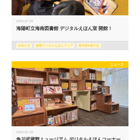
2025.07.25
海陽町立海南図書館 デジタルえほん室 開館！
お知らせ
国際デジタルえほんフェア
巡回展&展示会
ニュース
2025.02.20
角川武蔵野ミュージアム デジタルえほんコーナー