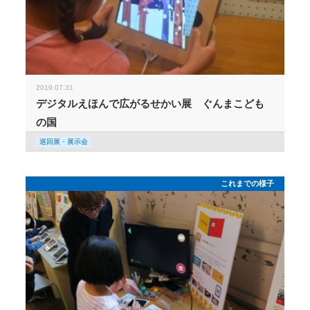
2019.07.31
デジタルえほんで広がるせかい展 ぐんまこども
の国
巡回展・展示会
これまでの様子