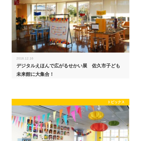
2016.12.16
デジタルえほんで広がるせかい展 佐久市子ども
未来館に大集合！
トピックス