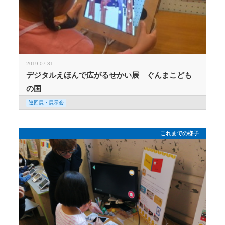
2019.07.31
デジタルえほんで広がるせかい展 ぐんまこども
の国
巡回展・展示会
これまでの様子