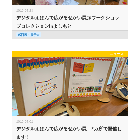
2019.04.23
デジタルえほんで広がるせかい展@ワークショッ
プコレクションinよしもと
巡回展・展示会
ニュース
2019.04.02
デジタルえほんで広がるせかい展 2カ所で開催し
ます！