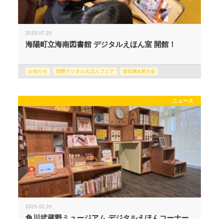
2025.07.25
海陽町立海南図書館 デジタルえほん室 開館！
お知らせ
国際デジタルえほんフェア
巡回展&展示会
ニュース
2025.02.20
角川武蔵野ミュージアム デジタルえほんコーナー