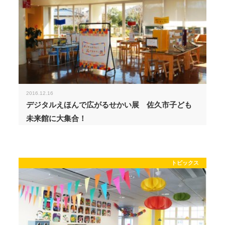
2016.12.16
デジタルえほんで広がるせかい展 佐久市子ども
未来館に大集合！
トピックス