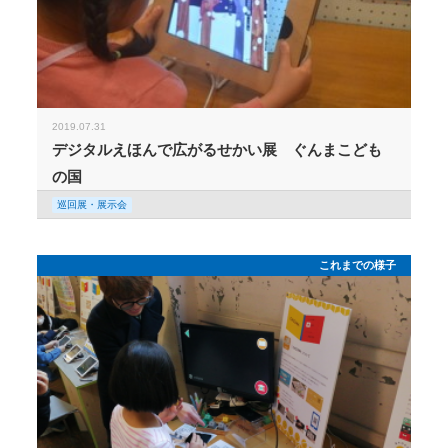
2019.07.31
デジタルえほんで広がるせかい展 ぐんまこども
の国
巡回展・展示会
これまでの様子