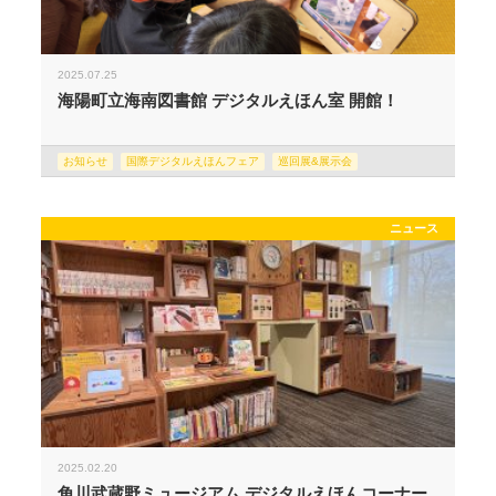
2025.07.25
海陽町立海南図書館 デジタルえほん室 開館！
お知らせ
国際デジタルえほんフェア
巡回展&展示会
ニュース
2025.02.20
角川武蔵野ミュージアム デジタルえほんコーナー