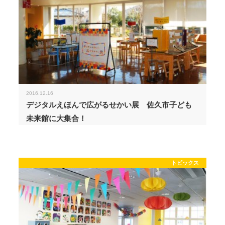
2016.12.16
デジタルえほんで広がるせかい展 佐久市子ども
未来館に大集合！
トピックス