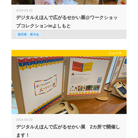
2019.04.23
デジタルえほんで広がるせかい展@ワークショッ
プコレクションinよしもと
巡回展・展示会
ニュース
2019.04.02
デジタルえほんで広がるせかい展 2カ所で開催し
ます！