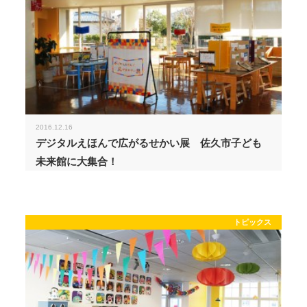
2016.12.16
デジタルえほんで広がるせかい展 佐久市子ども
未来館に大集合！
トピックス