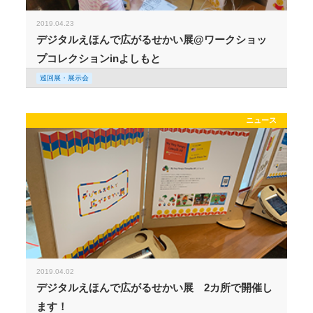
2019.04.23
デジタルえほんで広がるせかい展@ワークショッ
プコレクションinよしもと
巡回展・展示会
ニュース
2019.04.02
デジタルえほんで広がるせかい展 2カ所で開催し
ます！