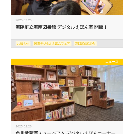
2025.07.25
海陽町立海南図書館 デジタルえほん室 開館！
お知らせ
国際デジタルえほんフェア
巡回展&展示会
ニュース
2025.02.20
角川武蔵野ミュージアム デジタルえほんコーナー