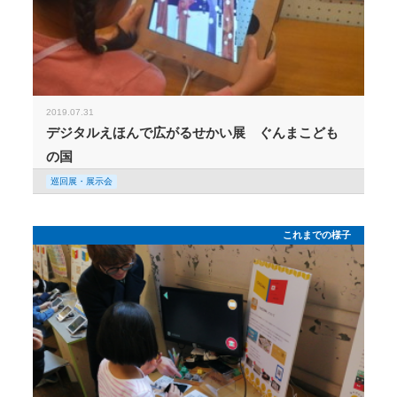
2019.07.31
デジタルえほんで広がるせかい展 ぐんまこども
の国
巡回展・展示会
これまでの様子