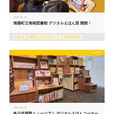
2025.07.25
海陽町立海南図書館 デジタルえほん室 開館！
お知らせ
国際デジタルえほんフェア
巡回展&展示会
ニュース
2025.02.20
角川武蔵野ミュージアム デジタルえほんコーナー