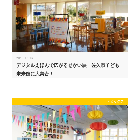
2016.12.16
デジタルえほんで広がるせかい展 佐久市子ども
未来館に大集合！
トピックス