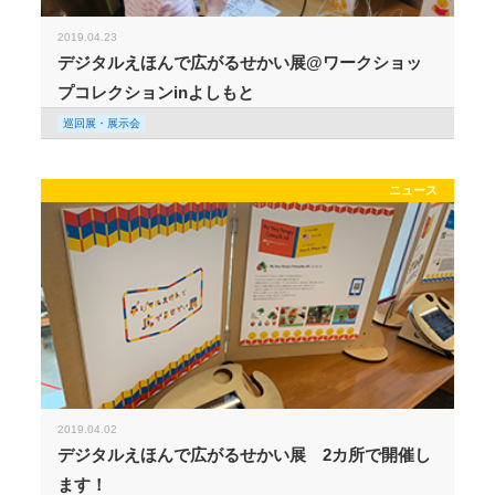
2019.04.23
デジタルえほんで広がるせかい展@ワークショッ
プコレクションinよしもと
巡回展・展示会
ニュース
2019.04.02
デジタルえほんで広がるせかい展 2カ所で開催し
ます！