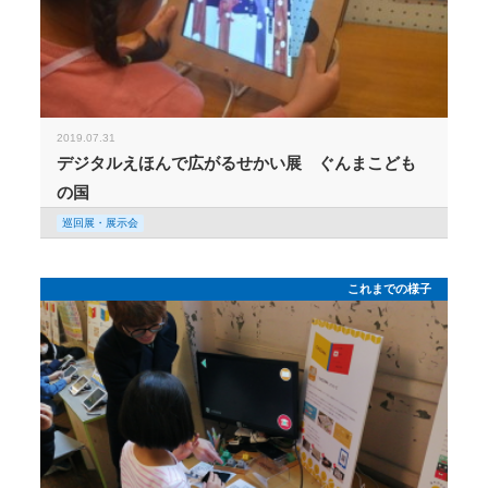
2019.07.31
デジタルえほんで広がるせかい展 ぐんまこども
の国
巡回展・展示会
これまでの様子