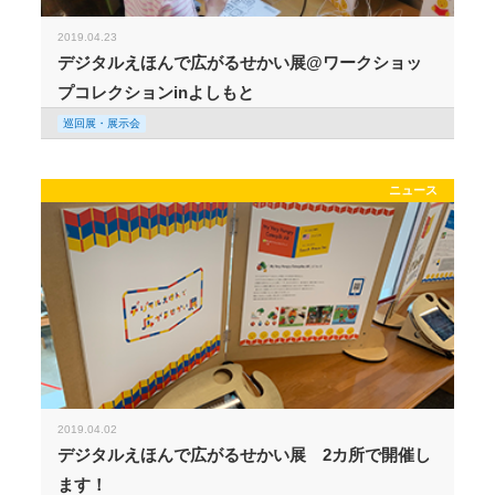
2019.04.23
デジタルえほんで広がるせかい展@ワークショッ
プコレクションinよしもと
巡回展・展示会
ニュース
2019.04.02
デジタルえほんで広がるせかい展 2カ所で開催し
ます！