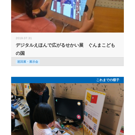
2019.07.31
デジタルえほんで広がるせかい展 ぐんまこども
の国
巡回展・展示会
これまでの様子