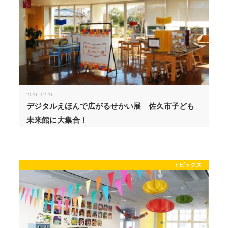
2016.12.16
デジタルえほんで広がるせかい展 佐久市子ども
未来館に大集合！
トピックス