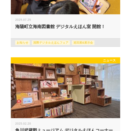
2025.07.25
海陽町立海南図書館 デジタルえほん室 開館！
お知らせ
国際デジタルえほんフェア
巡回展&展示会
ニュース
2025.02.20
角川武蔵野ミュージアム デジタルえほんコーナー