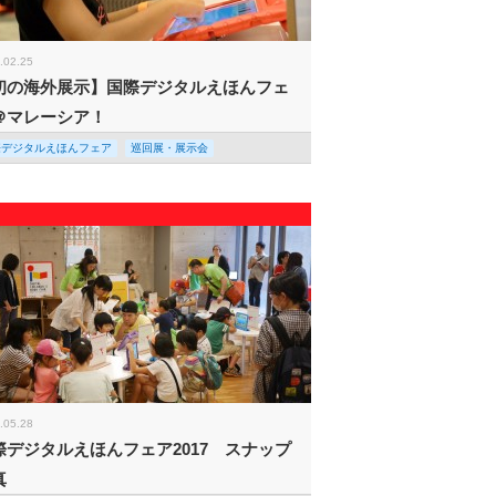
.02.25
初の海外展示】国際デジタルえほんフェ
＠マレーシア！
際デジタルえほんフェア
巡回展・展示会
.05.28
際デジタルえほんフェア2017 スナップ
真