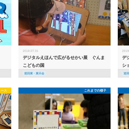
2019.07.31
2019
デジタルえほんで広がるせかい展 ぐんま
デ
こどもの国
シ
巡回展・展示会
巡
ュース
これまでの様子