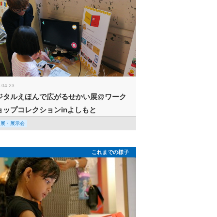
.04.23
ジタルえほんで広がるせかい展@ワーク
ョップコレクションinよしもと
回展・展示会
これまでの様子