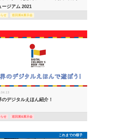
ージアム 2021
知らせ
巡回展&展示会
.04.13
界のデジタルえほん紹介！
知らせ
巡回展&展示会
これまでの様子