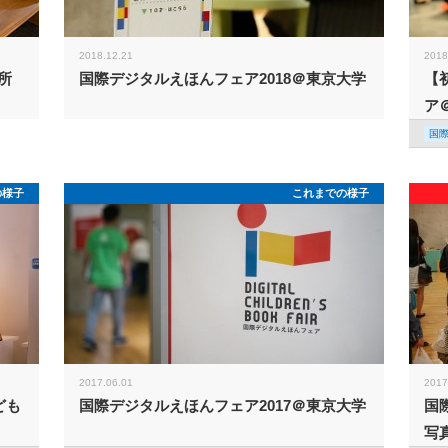
2018.12.21
2018
所
国際デジタルえほんフェア2018＠東京大学
【
ア
国
の様子
これまでの様子
2017.06.01
2017
ども
国際デジタルえほんフェア2017＠東京大学
国
写