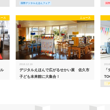
国際デジタルえほんフェア
国
ュース
ニュース
2016.12.16
2016
タル
デジタルえほんで広がるせかい展 佐久市
「
子ども未来館に大集合！
TO
「