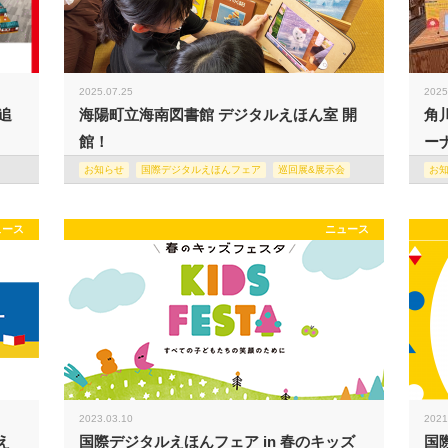
2025.07.25
2025
追
海陽町立海南図書館 デジタルえほん室 開
角
館！
ー
お知らせ
国際デジタルえほんフェア
巡回展&展示会
お
ュース
ニュース
2023.03.10
2021
え
国際デジタルえほんフェア in 春のキッズ
国