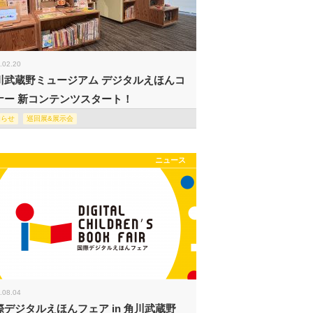
.02.20
川武蔵野ミュージアム デジタルえほんコ
ナー 新コンテンツスタート！
知らせ
巡回展&展示会
ニュース
.08.04
際デジタルえほんフェア in 角川武蔵野