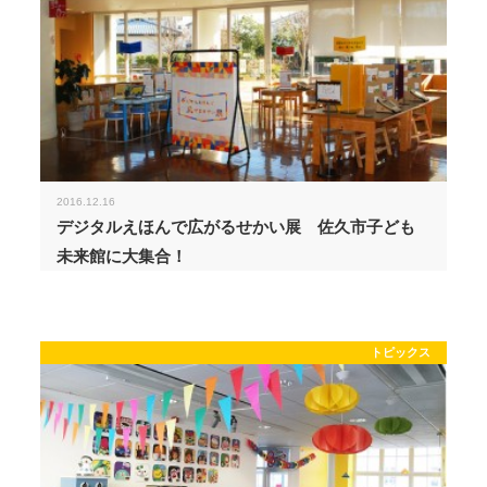
2016.12.16
デジタルえほんで広がるせかい展 佐久市子ども
未来館に大集合！
トピックス