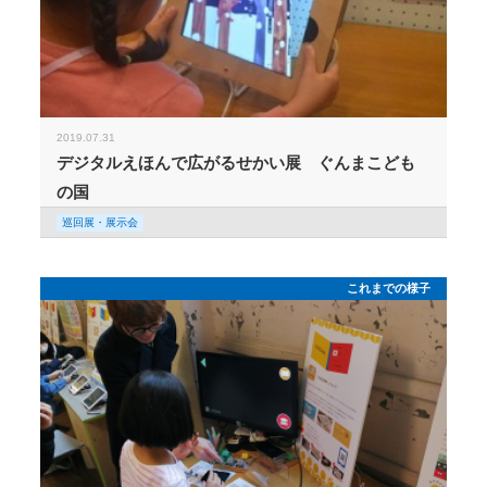
2019.07.31
デジタルえほんで広がるせかい展 ぐんまこども
の国
巡回展・展示会
これまでの様子