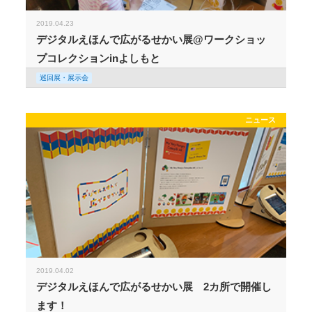
2019.04.23
デジタルえほんで広がるせかい展@ワークショッ
プコレクションinよしもと
巡回展・展示会
ニュース
2019.04.02
デジタルえほんで広がるせかい展 2カ所で開催し
ます！