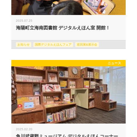
2025.07.25
海陽町立海南図書館 デジタルえほん室 開館！
お知らせ
国際デジタルえほんフェア
巡回展&展示会
ニュース
2025.02.20
角川武蔵野ミュージアム デジタルえほんコーナー