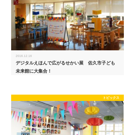
2016.12.16
デジタルえほんで広がるせかい展 佐久市子ども
未来館に大集合！
トピックス