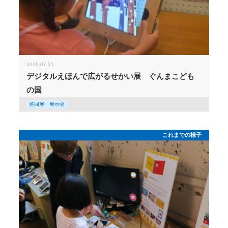
2019.07.31
デジタルえほんで広がるせかい展 ぐんまこども
の国
巡回展・展示会
これまでの様子