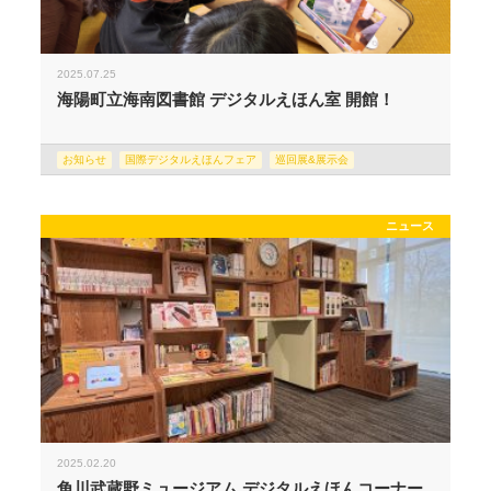
2025.07.25
海陽町立海南図書館 デジタルえほん室 開館！
お知らせ
国際デジタルえほんフェア
巡回展&展示会
ニュース
2025.02.20
角川武蔵野ミュージアム デジタルえほんコーナー