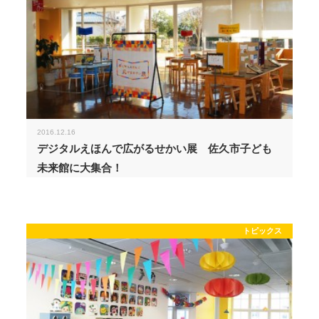
2016.12.16
デジタルえほんで広がるせかい展 佐久市子ども
未来館に大集合！
トピックス