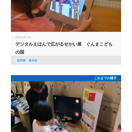
2019.07.31
デジタルえほんで広がるせかい展 ぐんまこども
の国
巡回展・展示会
これまでの様子