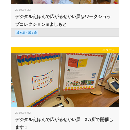
2019.04.23
デジタルえほんで広がるせかい展@ワークショッ
プコレクションinよしもと
巡回展・展示会
ニュース
2019.04.02
デジタルえほんで広がるせかい展 2カ所で開催し
ます！