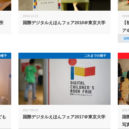
2018.12.21
2018
所
国際デジタルえほんフェア2018＠東京大学
【
ア
国
の様子
これまでの様子
2017.06.01
2017
ども
国際デジタルえほんフェア2017＠東京大学
国
写