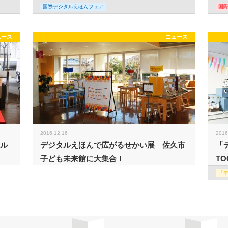
国際デジタルえほんフェア
国
ュース
ニュース
2016.12.16
2016
タル
デジタルえほんで広がるせかい展 佐久市
「
子ども未来館に大集合！
TO
「