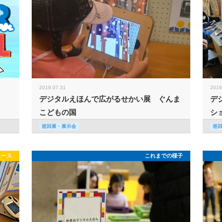
2019.07.31
2019
デジタルえほんで広がるせかい展 ぐんま
デ
こどもの国
シ
巡回展・展示会
巡
ュース
これまでの様子