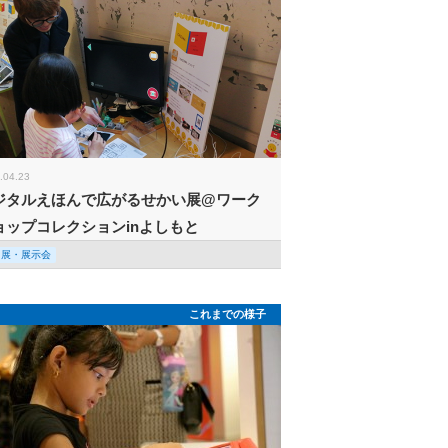
.04.23
ジタルえほんで広がるせかい展@ワーク
ョップコレクションinよしもと
回展・展示会
これまでの様子