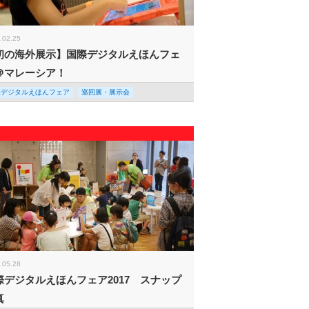
.02.25
初の海外展示】国際デジタルえほんフェ
＠マレーシア！
際デジタルえほんフェア
巡回展・展示会
.05.28
際デジタルえほんフェア2017 スナップ
真