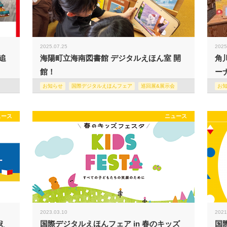
2025.07.25
2025
追
海陽町立海南図書館 デジタルえほん室 開
角
館！
ー
お知らせ
国際デジタルえほんフェア
巡回展&展示会
お
ュース
ニュース
2023.03.10
2021
え
国際デジタルえほんフェア in 春のキッズ
国