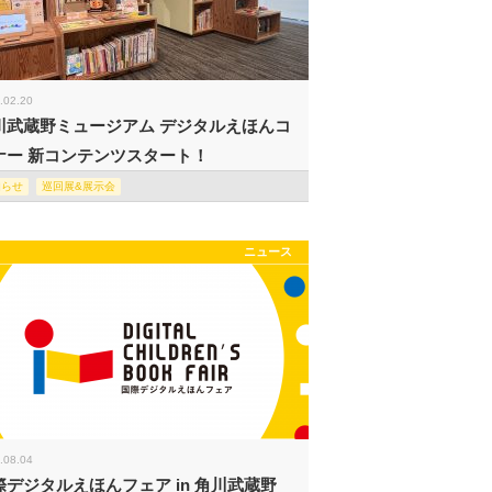
.02.20
川武蔵野ミュージアム デジタルえほんコ
ナー 新コンテンツスタート！
知らせ
巡回展&展示会
ニュース
.08.04
際デジタルえほんフェア in 角川武蔵野