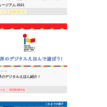
ージアム 2021
知らせ
巡回展&展示会
.04.13
界のデジタルえほん紹介！
知らせ
巡回展&展示会
これまでの様子