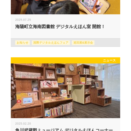
2025.07.25
海陽町立海南図書館 デジタルえほん室 開館！
お知らせ
国際デジタルえほんフェア
巡回展&展示会
ニュース
2025.02.20
角川武蔵野ミュージアム デジタルえほんコーナー