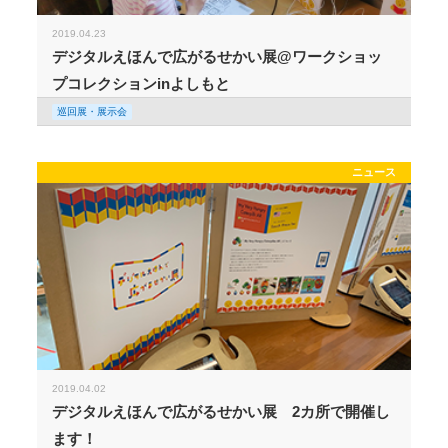
2019.04.23
デジタルえほんで広がるせかい展@ワークショッ
プコレクションinよしもと
巡回展・展示会
ニュース
2019.04.02
デジタルえほんで広がるせかい展 2カ所で開催し
ます！