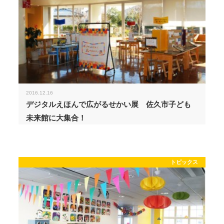
2016.12.16
デジタルえほんで広がるせかい展 佐久市子ども
未来館に大集合！
トピックス