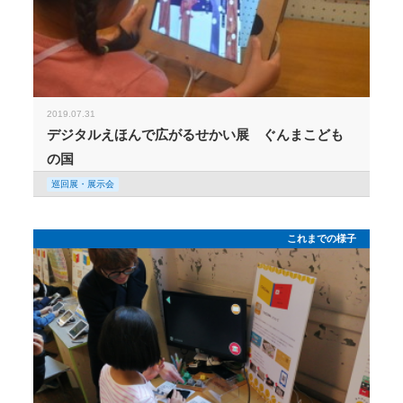
2019.07.31
デジタルえほんで広がるせかい展 ぐんまこども
の国
巡回展・展示会
これまでの様子