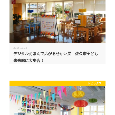
2016.12.16
デジタルえほんで広がるせかい展 佐久市子ども
未来館に大集合！
トピックス