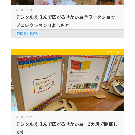
2019.04.23
デジタルえほんで広がるせかい展@ワークショッ
プコレクションinよしもと
巡回展・展示会
ニュース
2019.04.02
デジタルえほんで広がるせかい展 2カ所で開催し
ます！