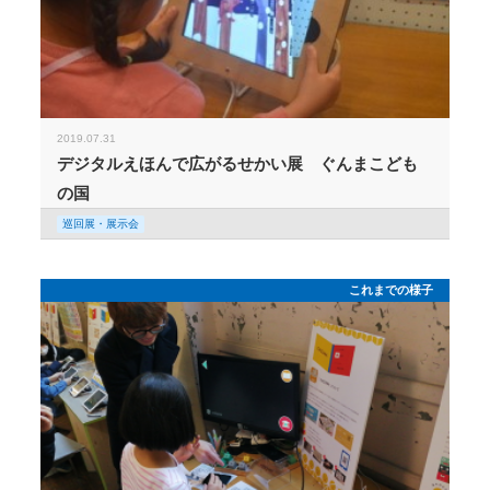
2019.07.31
デジタルえほんで広がるせかい展 ぐんまこども
の国
巡回展・展示会
これまでの様子