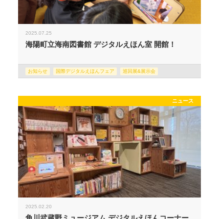
2025.07.25
海陽町立海南図書館 デジタルえほん室 開館！
お知らせ
国際デジタルえほんフェア
巡回展&展示会
ニュース
2025.02.20
角川武蔵野ミュージアム デジタルえほんコーナー