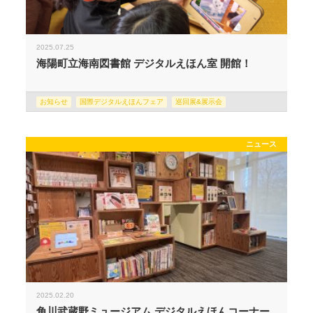
2025.07.25
海陽町立海南図書館 デジタルえほん室 開館！
お知らせ
国際デジタルえほんフェア
巡回展&展示会
ニュース
2025.02.20
角川武蔵野ミュージアム デジタルえほんコーナー