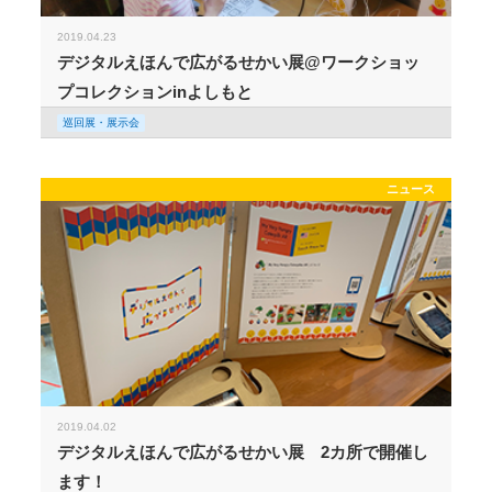
2019.04.23
デジタルえほんで広がるせかい展@ワークショッ
プコレクションinよしもと
巡回展・展示会
ニュース
2019.04.02
デジタルえほんで広がるせかい展 2カ所で開催し
ます！