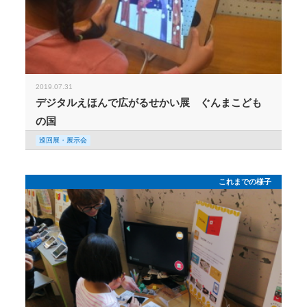
2019.07.31
デジタルえほんで広がるせかい展 ぐんまこども
の国
巡回展・展示会
これまでの様子