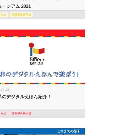
ージアム 2021
知らせ
巡回展&展示会
.04.13
界のデジタルえほん紹介！
知らせ
巡回展&展示会
これまでの様子