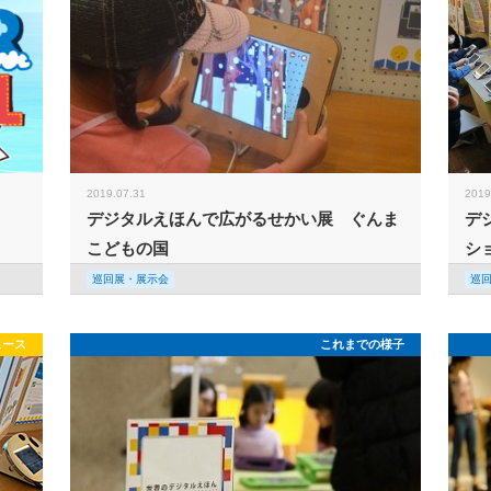
2019.07.31
2019
デジタルえほんで広がるせかい展 ぐんま
デ
こどもの国
シ
巡回展・展示会
巡
ュース
これまでの様子