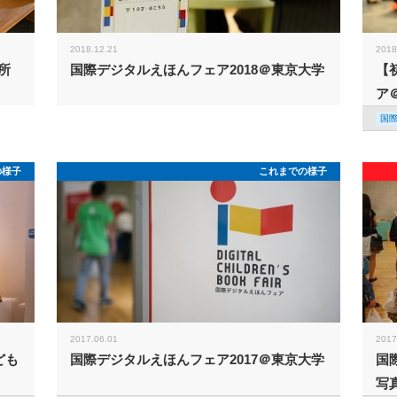
2018.12.21
2018
所
国際デジタルえほんフェア2018＠東京大学
【
ア
国
の様子
これまでの様子
2017.06.01
2017
ども
国際デジタルえほんフェア2017＠東京大学
国
写