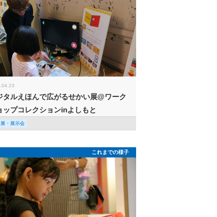
.04.23
ジタルえほんで広がるせかい展@ワーク
ョップコレクションinよしもと
回展・展示会
これまでの様子