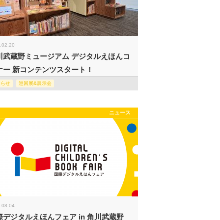
.02.20
川武蔵野ミュージアム デジタルえほんコ
ナー 新コンテンツスタート！
知らせ
巡回展&展示会
ニュース
.08.04
際デジタルえほんフェア in 角川武蔵野