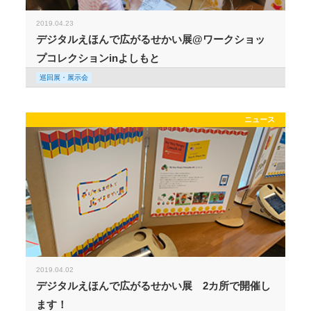
2019.04.23
デジタルえほんで広がるせかい展@ワークショッ
プコレクションinよしもと
巡回展・展示会
ニュース
2019.04.02
デジタルえほんで広がるせかい展 2カ所で開催し
ます！