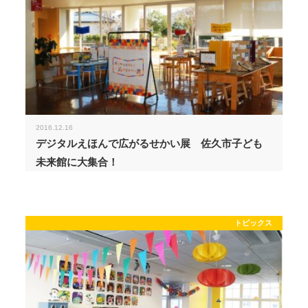
2016.12.16
デジタルえほんで広がるせかい展 佐久市子ども
未来館に大集合！
トピックス