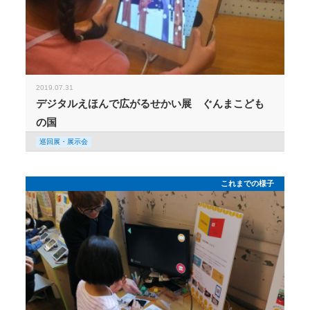
2019.07.31
デジタルえほんで広がるせかい展 ぐんまこども
の国
巡回展・展示会
これまでの様子