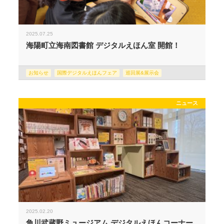
2025.07.25
海陽町立海南図書館 デジタルえほん室 開館！
お知らせ
国際デジタルえほんフェア
巡回展&展示会
ニュース
2025.02.20
角川武蔵野ミュージアム デジタルえほんコーナー