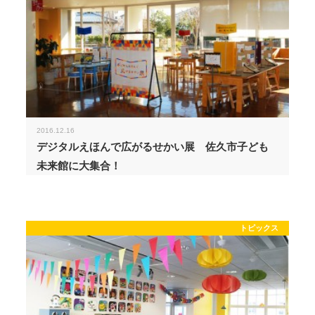
2016.12.16
デジタルえほんで広がるせかい展 佐久市子ども
未来館に大集合！
トピックス