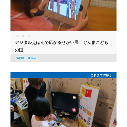
2019.07.31
デジタルえほんで広がるせかい展 ぐんまこども
の国
巡回展・展示会
これまでの様子