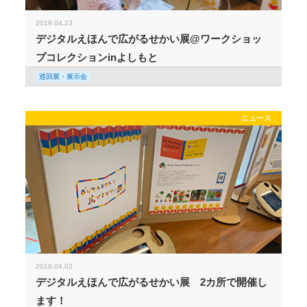
2019.04.23
デジタルえほんで広がるせかい展@ワークショッ
プコレクションinよしもと
巡回展・展示会
ニュース
2019.04.02
デジタルえほんで広がるせかい展 2カ所で開催し
ます！