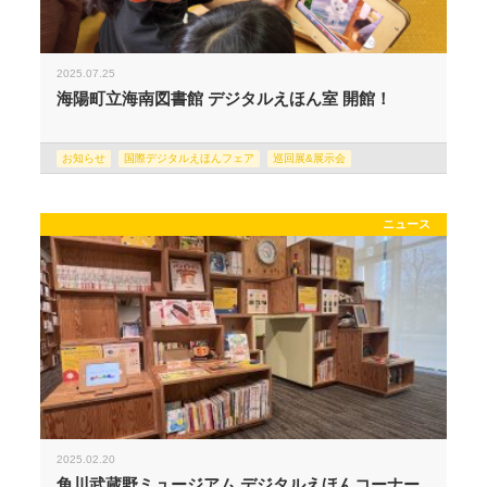
2025.07.25
海陽町立海南図書館 デジタルえほん室 開館！
お知らせ
国際デジタルえほんフェア
巡回展&展示会
ニュース
2025.02.20
角川武蔵野ミュージアム デジタルえほんコーナー