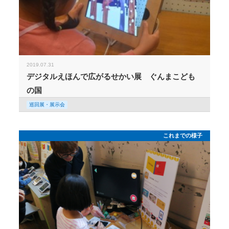
2019.07.31
デジタルえほんで広がるせかい展 ぐんまこども
の国
巡回展・展示会
これまでの様子