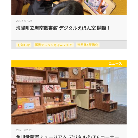
2025.07.25
海陽町立海南図書館 デジタルえほん室 開館！
お知らせ
国際デジタルえほんフェア
巡回展&展示会
ニュース
2025.02.20
角川武蔵野ミュージアム デジタルえほんコーナー