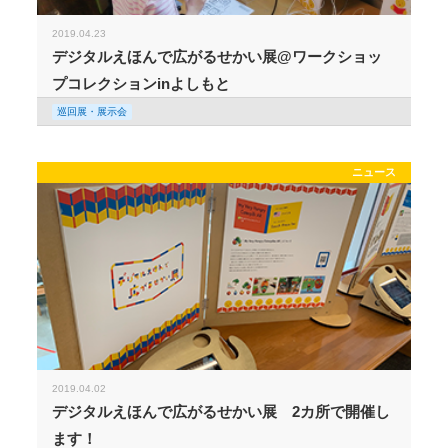
2019.04.23
デジタルえほんで広がるせかい展@ワークショッ
プコレクションinよしもと
巡回展・展示会
ニュース
2019.04.02
デジタルえほんで広がるせかい展 2カ所で開催し
ます！