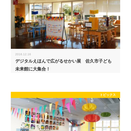
2016.12.16
デジタルえほんで広がるせかい展 佐久市子ども
未来館に大集合！
トピックス