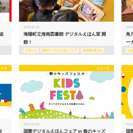
2025.07.25
2025
追
海陽町立海南図書館 デジタルえほん室 開
角
館！
ー
お知らせ
国際デジタルえほんフェア
巡回展&展示会
お
ュース
ニュース
2023.03.10
2021
え
国際デジタルえほんフェア in 春のキッズ
国