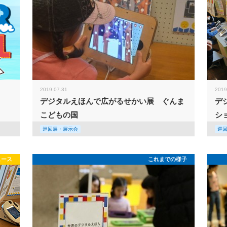
2019.07.31
2019
デジタルえほんで広がるせかい展 ぐんま
デ
こどもの国
シ
巡回展・展示会
巡
ュース
これまでの様子