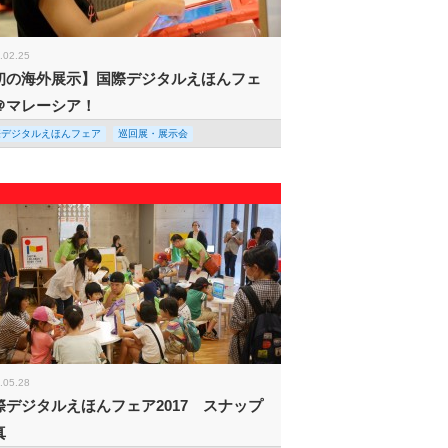
.02.25
初の海外展示】国際デジタルえほんフェ
＠マレーシア！
際デジタルえほんフェア
巡回展・展示会
.05.28
際デジタルえほんフェア2017 スナップ
真