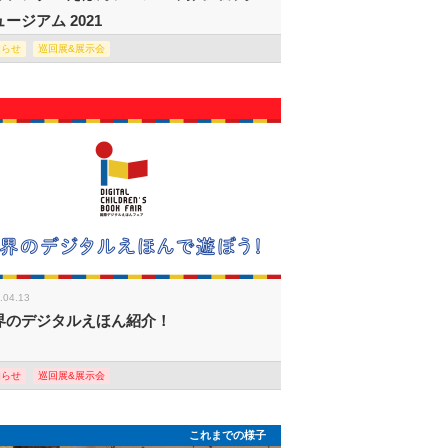
ージアム 2021
知らせ
巡回展&展示会
.04.13
界のデジタルえほん紹介！
知らせ
巡回展&展示会
これまでの様子