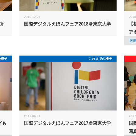
2018.12.21
2018
所
国際デジタルえほんフェア2018＠東京大学
【
ア
国
の様子
これまでの様子
2017.06.01
2017
ども
国際デジタルえほんフェア2017＠東京大学
国
写