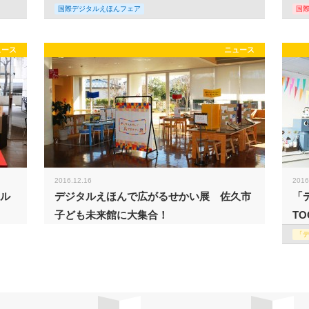
国際デジタルえほんフェア
国
ュース
ニュース
2016.12.16
2016
タル
デジタルえほんで広がるせかい展 佐久市
「
子ども未来館に大集合！
TO
「