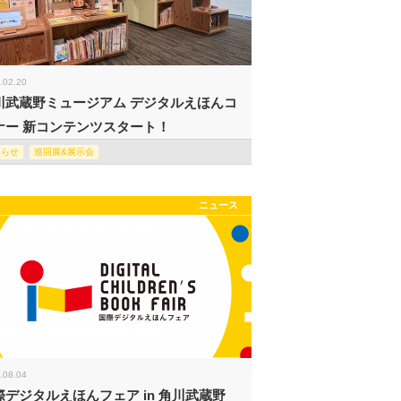
.02.20
川武蔵野ミュージアム デジタルえほんコ
ナー 新コンテンツスタート！
知らせ
巡回展&展示会
ニュース
.08.04
際デジタルえほんフェア in 角川武蔵野