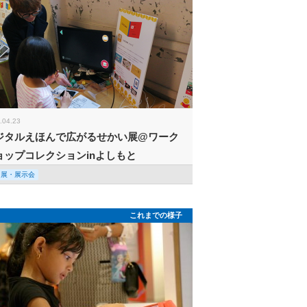
.04.23
ジタルえほんで広がるせかい展@ワーク
ョップコレクションinよしもと
回展・展示会
これまでの様子