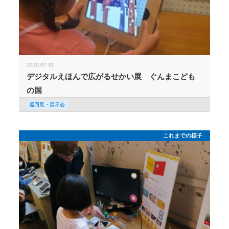
2019.07.31
デジタルえほんで広がるせかい展 ぐんまこども
の国
巡回展・展示会
これまでの様子