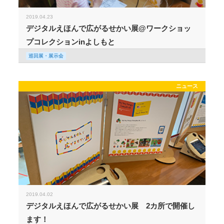
2019.04.23
デジタルえほんで広がるせかい展@ワークショッ
プコレクションinよしもと
巡回展・展示会
ニュース
2019.04.02
デジタルえほんで広がるせかい展 2カ所で開催し
ます！