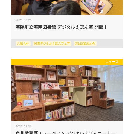
2025.07.25
海陽町立海南図書館 デジタルえほん室 開館！
お知らせ
国際デジタルえほんフェア
巡回展&展示会
ニュース
2025.02.20
角川武蔵野ミュージアム デジタルえほんコーナー