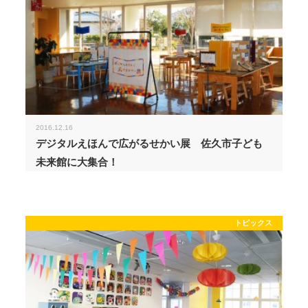
2016.12.16
デジタルえほんで広がるせかい展 佐久市子ども
未来館に大集合！
トピックス