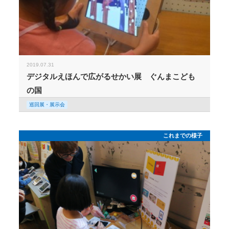
2019.07.31
デジタルえほんで広がるせかい展 ぐんまこども
の国
巡回展・展示会
これまでの様子