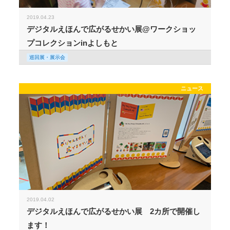
2019.04.23
デジタルえほんで広がるせかい展@ワークショッ
プコレクションinよしもと
巡回展・展示会
ニュース
2019.04.02
デジタルえほんで広がるせかい展 2カ所で開催し
ます！