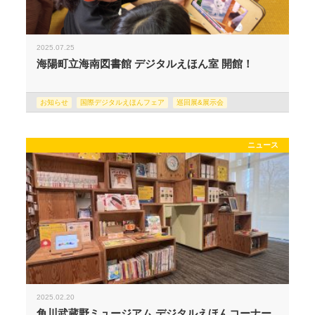
2025.07.25
海陽町立海南図書館 デジタルえほん室 開館！
お知らせ
国際デジタルえほんフェア
巡回展&展示会
ニュース
2025.02.20
角川武蔵野ミュージアム デジタルえほんコーナー