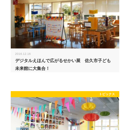
2016.12.16
デジタルえほんで広がるせかい展 佐久市子ども
未来館に大集合！
トピックス